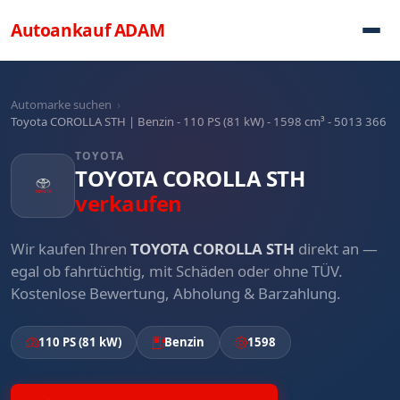
Direkt zum Inhalt
Autoankauf
ADAM
Automarke suchen
›
Toyota COROLLA STH | Benzin - 110 PS (81 kW) - 1598 cm³ - 5013 366
TOYOTA
TOYOTA COROLLA STH
verkaufen
Wir kaufen Ihren
TOYOTA COROLLA STH
direkt an —
egal ob fahrtüchtig, mit Schäden oder ohne TÜV.
Kostenlose Bewertung, Abholung & Barzahlung.
110 PS (81 kW)
Benzin
1598