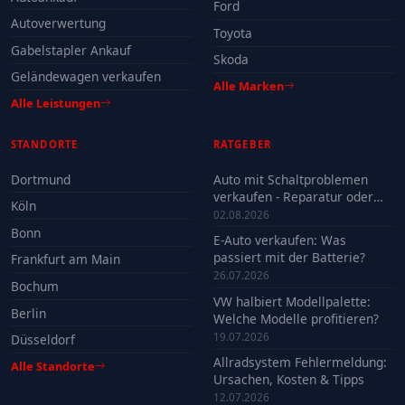
Ford
Autoverwertung
Toyota
Gabelstapler Ankauf
Skoda
Geländewagen verkaufen
Alle Marken
Alle Leistungen
STANDORTE
RATGEBER
Dortmund
Auto mit Schaltproblemen
verkaufen - Reparatur oder
Köln
Verkauf?
02.08.2026
Bonn
E-Auto verkaufen: Was
passiert mit der Batterie?
Frankfurt am Main
26.07.2026
Bochum
VW halbiert Modellpalette:
Berlin
Welche Modelle profitieren?
19.07.2026
Düsseldorf
Allradsystem Fehlermeldung:
Alle Standorte
Ursachen, Kosten & Tipps
12.07.2026