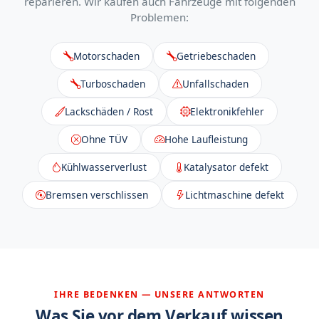
reparieren. Wir kaufen auch Fahrzeuge mit folgenden
Problemen:
Motorschaden
Getriebeschaden
Turboschaden
Unfallschaden
Lackschäden / Rost
Elektronikfehler
Ohne TÜV
Hohe Laufleistung
Kühlwasserverlust
Katalysator defekt
Bremsen verschlissen
Lichtmaschine defekt
IHRE BEDENKEN — UNSERE ANTWORTEN
Was Sie vor dem Verkauf wissen