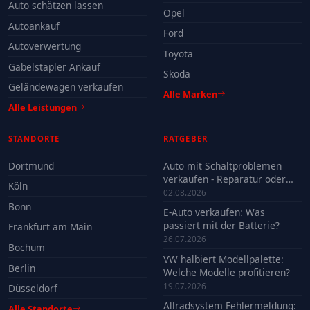
Auto schätzen lassen
Opel
Autoankauf
Ford
Autoverwertung
Toyota
Gabelstapler Ankauf
Skoda
Geländewagen verkaufen
Alle Marken
Alle Leistungen
STANDORTE
RATGEBER
Dortmund
Auto mit Schaltproblemen
verkaufen - Reparatur oder
Köln
Verkauf?
02.08.2026
Bonn
E-Auto verkaufen: Was
passiert mit der Batterie?
Frankfurt am Main
26.07.2026
Bochum
VW halbiert Modellpalette:
Berlin
Welche Modelle profitieren?
19.07.2026
Düsseldorf
Allradsystem Fehlermeldung:
Alle Standorte