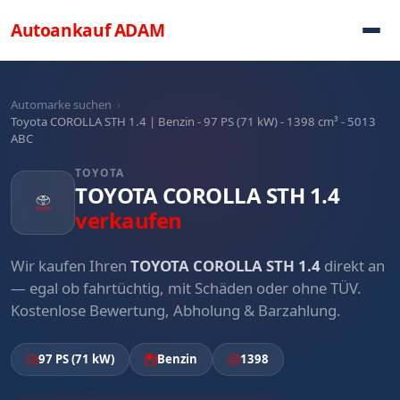
Direkt zum Inhalt
Autoankauf
ADAM
Automarke suchen
›
Toyota COROLLA STH 1.4 | Benzin - 97 PS (71 kW) - 1398 cm³ - 5013
ABC
TOYOTA
TOYOTA COROLLA STH 1.4
verkaufen
Wir kaufen Ihren
TOYOTA COROLLA STH 1.4
direkt an
— egal ob fahrtüchtig, mit Schäden oder ohne TÜV.
Kostenlose Bewertung, Abholung & Barzahlung.
97 PS (71 kW)
Benzin
1398