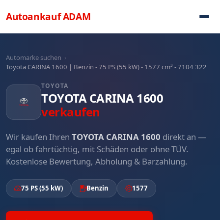
Direkt zum Inhalt
Autoankauf
ADAM
Automarke suchen
›
Toyota CARINA 1600 | Benzin - 75 PS (55 kW) - 1577 cm³ - 7104 322
TOYOTA
TOYOTA CARINA 1600
verkaufen
Wir kaufen Ihren
TOYOTA CARINA 1600
direkt an —
egal ob fahrtüchtig, mit Schäden oder ohne TÜV.
Kostenlose Bewertung, Abholung & Barzahlung.
75 PS (55 kW)
Benzin
1577