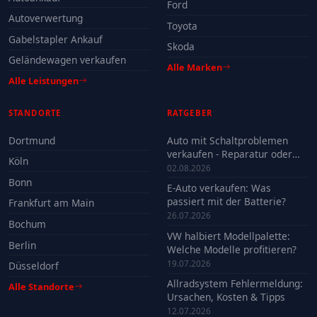
Ford
Autoverwertung
Toyota
Gabelstapler Ankauf
Skoda
Geländewagen verkaufen
Alle Marken
Alle Leistungen
STANDORTE
RATGEBER
Dortmund
Auto mit Schaltproblemen
verkaufen - Reparatur oder
Köln
Verkauf?
02.08.2026
Bonn
E-Auto verkaufen: Was
passiert mit der Batterie?
Frankfurt am Main
26.07.2026
Bochum
VW halbiert Modellpalette:
Berlin
Welche Modelle profitieren?
19.07.2026
Düsseldorf
Allradsystem Fehlermeldung:
Alle Standorte
Ursachen, Kosten & Tipps
12.07.2026