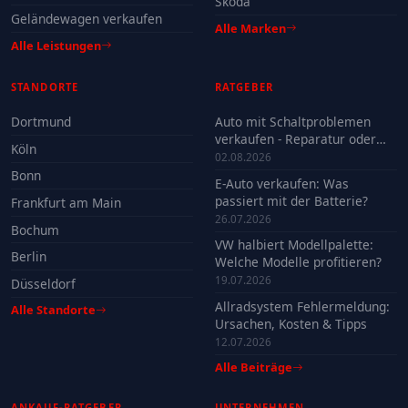
Skoda
Geländewagen verkaufen
Alle Marken
Alle Leistungen
STANDORTE
RATGEBER
Dortmund
Auto mit Schaltproblemen
verkaufen - Reparatur oder
Köln
Verkauf?
02.08.2026
Bonn
E-Auto verkaufen: Was
passiert mit der Batterie?
Frankfurt am Main
26.07.2026
Bochum
VW halbiert Modellpalette:
Berlin
Welche Modelle profitieren?
19.07.2026
Düsseldorf
Allradsystem Fehlermeldung:
Alle Standorte
Ursachen, Kosten & Tipps
12.07.2026
Alle Beiträge
ANKAUF-RATGEBER
UNTERNEHMEN