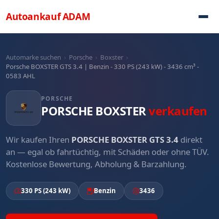
Direkt zum Inhalt
Autoankauf
ADAM
Automarke suchen
›
Porsche
›
Boxster
›
Porsche BOXSTER GTS 3.4 | Benzin - 330 PS (243 kW) - 3436 cm³ -
0583 AHL
PORSCHE
PORSCHE BOXSTER
verkaufen
Wir kaufen Ihren
PORSCHE BOXSTER GTS 3.4
direkt
an — egal ob fahrtüchtig, mit Schäden oder ohne TÜV.
Kostenlose Bewertung, Abholung & Barzahlung.
330 PS (243 kW)
Benzin
3436