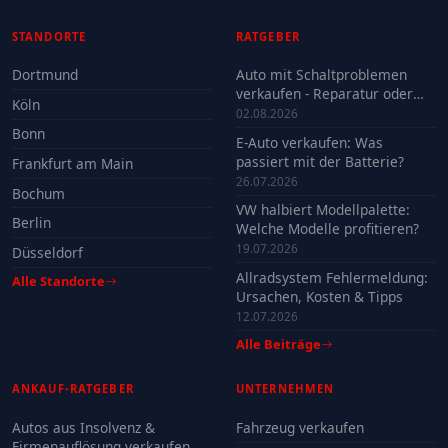
STANDORTE
RATGEBER
Dortmund
Auto mit Schaltproblemen
verkaufen - Reparatur oder
Köln
Verkauf?
02.08.2026
Bonn
E-Auto verkaufen: Was
passiert mit der Batterie?
Frankfurt am Main
26.07.2026
Bochum
VW halbiert Modellpalette:
Berlin
Welche Modelle profitieren?
19.07.2026
Düsseldorf
Allradsystem Fehlermeldung:
Alle Standorte
Ursachen, Kosten & Tipps
12.07.2026
Alle Beiträge
ANKAUF-RATGEBER
UNTERNEHMEN
Autos aus Insolvenz &
Fahrzeug verkaufen
Firmenauflösung verkaufen