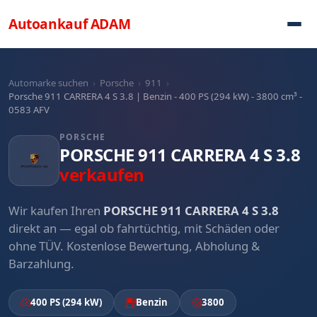
Direkt zum Inhalt
Autoankauf
ADAM
Automarke suchen
›
Porsche
›
911
›
Porsche 911 CARRERA 4 S 3.8 | Benzin - 400 PS (294 kW) - 3800 cm³ -
0583 AFV
PORSCHE
PORSCHE 911 CARRERA 4 S 3.8
verkaufen
Wir kaufen Ihren
PORSCHE 911 CARRERA 4 S 3.8
direkt an — egal ob fahrtüchtig, mit Schäden oder
ohne TÜV. Kostenlose Bewertung, Abholung &
Barzahlung.
400 PS (294 kW)
Benzin
3800