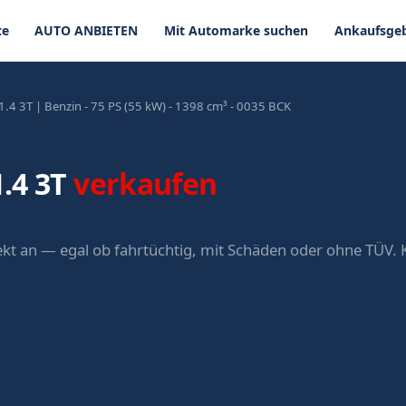
te
AUTO ANBIETEN
Mit Automarke suchen
Ankaufsgeb
.4 3T | Benzin - 75 PS (55 kW) - 1398 cm³ - 0035 BCK
.4 3T
verkaufen
ekt an — egal ob fahrtüchtig, mit Schäden oder ohne TÜV.