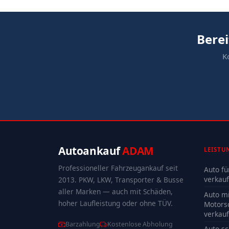
Berei
K
Autoankauf
ADAM
LEISTU
Professioneller Fahrzeugankauf seit
Auto fü
verkau
2013. PKW, LKW, Transporter & Busse
aller Marken — auch mit Schäden,
Auto mi
hoher Laufleistung oder ohne TÜV.
Motors
verkau
Barzahlung
Kostenlose Abholung
Auto sc