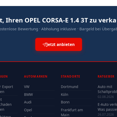
t, Ihren OPEL CORSA-E 1.4 3T zu verk
ostenlose Bewertung · Abholung inklusive · Bargeld bei Überga
Jetzt anbieten
NGEN
AUTOMARKEN
STANDORTE
RATGEBER
r Export
VW
Dortmund
Auto mit
fen
Schaltprob
BMW
Köln
verkaufen -
02.08.2026
t
Reparatur 
Audi
Bonn
chaden
E-Auto ver
Verkauf?
fen
Was passie
Opel
Frankfurt am
der Batteri
Main
26.07.2026
hätzen