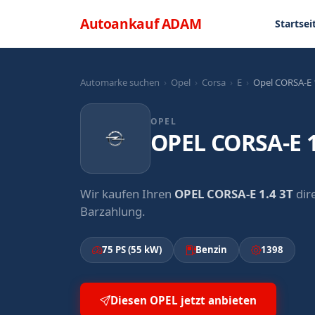
Direkt zum Inhalt
Menü
Autoankauf
ADAM
Startsei
Automarke suchen
›
Opel
›
Corsa
›
E
›
Opel CORSA-E 1
OPEL
OPEL CORSA-E 1
Wir kaufen Ihren
OPEL CORSA-E 1.4 3T
dir
Barzahlung.
75 PS (55 kW)
Benzin
1398
Diesen OPEL jetzt anbieten