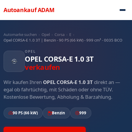
Direkt zum Inhalt
Autoankauf
ADAM
Automarke suchen
›
Opel
›
Corsa
›
E
›
Opel CORSA-E 1.0 3T | Benzin - 90 PS (66 kW) - 999 cm³ - 0035 BCO
OPEL
OPEL CORSA-E 1.0 3T
verkaufen
Wir kaufen Ihren
OPEL CORSA-E 1.0 3T
direkt an —
egal ob fahrtüchtig, mit Schäden oder ohne TÜV.
Kostenlose Bewertung, Abholung & Barzahlung.
90 PS (66 kW)
Benzin
999