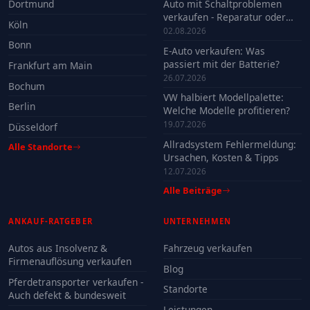
Dortmund
Auto mit Schaltproblemen
verkaufen - Reparatur oder
Köln
Verkauf?
02.08.2026
Bonn
E-Auto verkaufen: Was
passiert mit der Batterie?
Frankfurt am Main
26.07.2026
Bochum
VW halbiert Modellpalette:
Berlin
Welche Modelle profitieren?
19.07.2026
Düsseldorf
Allradsystem Fehlermeldung:
Alle Standorte
Ursachen, Kosten & Tipps
12.07.2026
Alle Beiträge
ANKAUF-RATGEBER
UNTERNEHMEN
Autos aus Insolvenz &
Fahrzeug verkaufen
Firmenauflösung verkaufen
Blog
Pferdetransporter verkaufen -
Standorte
Auch defekt & bundesweit
Leistungen