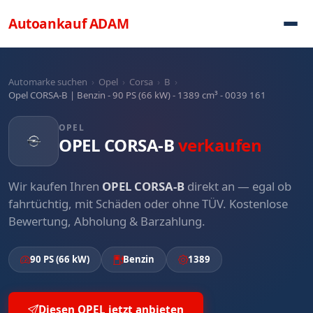
Direkt zum Inhalt
Autoankauf
ADAM
Automarke suchen
›
Opel
›
Corsa
›
B
›
Opel CORSA-B | Benzin - 90 PS (66 kW) - 1389 cm³ - 0039 161
OPEL
OPEL CORSA-B
verkaufen
Wir kaufen Ihren
OPEL CORSA-B
direkt an — egal ob
fahrtüchtig, mit Schäden oder ohne TÜV. Kostenlose
Bewertung, Abholung & Barzahlung.
90 PS (66 kW)
Benzin
1389
Diesen OPEL jetzt anbieten