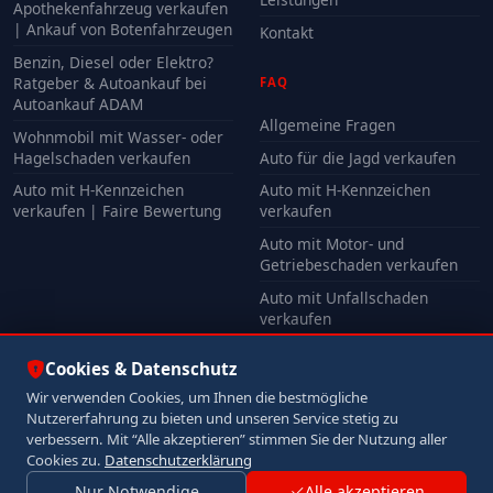
Apothekenfahrzeug verkaufen
| Ankauf von Botenfahrzeugen
Kontakt
Benzin, Diesel oder Elektro?
Ratgeber & Autoankauf bei
FAQ
Autoankauf ADAM
Allgemeine Fragen
Wohnmobil mit Wasser- oder
Hagelschaden verkaufen
Auto für die Jagd verkaufen
Auto mit H-Kennzeichen
Auto mit H-Kennzeichen
verkaufen | Faire Bewertung
verkaufen
Auto mit Motor- und
Getriebeschaden verkaufen
Auto mit Unfallschaden
verkaufen
Alle FAQ
Cookies & Datenschutz
Wir verwenden Cookies, um Ihnen die bestmögliche
Nutzererfahrung zu bieten und unseren Service stetig zu
© 2026 Autoankauf ADAM. Alle Rechte vorbehalten.
verbessern. Mit “Alle akzeptieren” stimmen Sie der Nutzung aller
Impressum
Datenschutz
Cookies zu.
Datenschutzerklärung
Nur Notwendige
Alle akzeptieren