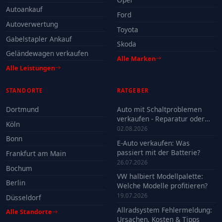
Autoankauf
Ford
Autoverwertung
Toyota
Gabelstapler Ankauf
Skoda
Geländewagen verkaufen
Alle Marken
Alle Leistungen
STANDORTE
RATGEBER
Dortmund
Auto mit Schaltproblemen
verkaufen - Reparatur oder
Köln
Verkauf?
02.08.2026
Bonn
E-Auto verkaufen: Was
passiert mit der Batterie?
Frankfurt am Main
26.07.2026
Bochum
VW halbiert Modellpalette:
Berlin
Welche Modelle profitieren?
19.07.2026
Düsseldorf
Allradsystem Fehlermeldung:
Alle Standorte
Ursachen, Kosten & Tipps