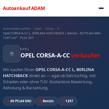
Direkt zum Inhalt
Autoankauf
ADAM
Automarke suchen
›
Opel
›
Corsa
›
A
›
Opel CORSA-A-CC L, BERLINA HATCHBACK | Benzin - 60 PS (44 kW) -
1297 cm³ - 7526 307
OPEL
OPEL CORSA-A-CC
verkaufen
Wir kaufen Ihren
OPEL CORSA-A-CC L, BERLINA
HATCHBACK
direkt an — egal ob fahrtüchtig, mit
Schäden oder ohne TÜV. Kostenlose Bewertung,
Abholung & Barzahlung.
60 PS (44 kW)
Benzin
1297