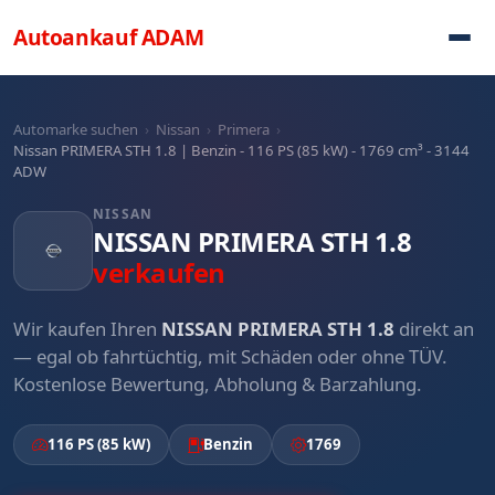
Direkt zum Inhalt
Autoankauf
ADAM
Automarke suchen
›
Nissan
›
Primera
›
Nissan PRIMERA STH 1.8 | Benzin - 116 PS (85 kW) - 1769 cm³ - 3144
ADW
NISSAN
NISSAN PRIMERA STH 1.8
verkaufen
Wir kaufen Ihren
NISSAN PRIMERA STH 1.8
direkt an
— egal ob fahrtüchtig, mit Schäden oder ohne TÜV.
Kostenlose Bewertung, Abholung & Barzahlung.
116 PS (85 kW)
Benzin
1769