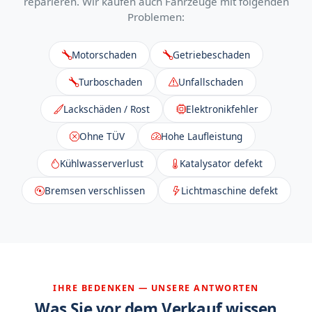
reparieren. Wir kaufen auch Fahrzeuge mit folgenden
Problemen:
Motorschaden
Getriebeschaden
Turboschaden
Unfallschaden
Lackschäden / Rost
Elektronikfehler
Ohne TÜV
Hohe Laufleistung
Kühlwasserverlust
Katalysator defekt
Bremsen verschlissen
Lichtmaschine defekt
IHRE BEDENKEN — UNSERE ANTWORTEN
Was Sie vor dem Verkauf wissen