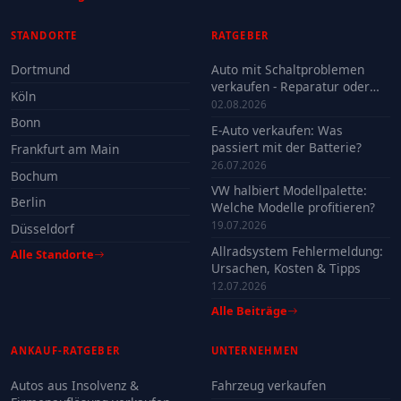
STANDORTE
RATGEBER
Dortmund
Auto mit Schaltproblemen
verkaufen - Reparatur oder
Köln
Verkauf?
02.08.2026
Bonn
E-Auto verkaufen: Was
passiert mit der Batterie?
Frankfurt am Main
26.07.2026
Bochum
VW halbiert Modellpalette:
Berlin
Welche Modelle profitieren?
19.07.2026
Düsseldorf
Allradsystem Fehlermeldung:
Alle Standorte
Ursachen, Kosten & Tipps
12.07.2026
Alle Beiträge
ANKAUF-RATGEBER
UNTERNEHMEN
Autos aus Insolvenz &
Fahrzeug verkaufen