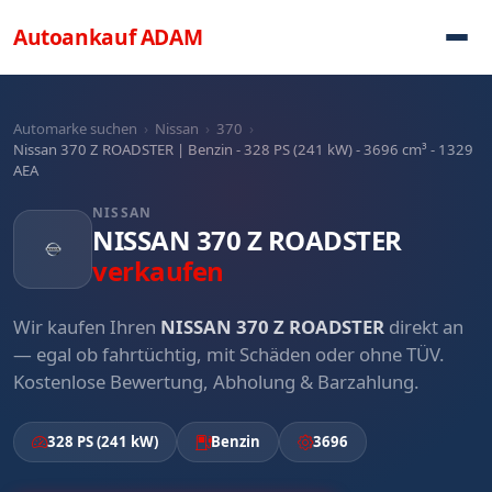
Direkt zum Inhalt
Autoankauf
ADAM
Automarke suchen
›
Nissan
›
370
›
Nissan 370 Z ROADSTER | Benzin - 328 PS (241 kW) - 3696 cm³ - 1329
AEA
NISSAN
NISSAN 370 Z ROADSTER
verkaufen
Wir kaufen Ihren
NISSAN 370 Z ROADSTER
direkt an
— egal ob fahrtüchtig, mit Schäden oder ohne TÜV.
Kostenlose Bewertung, Abholung & Barzahlung.
328 PS (241 kW)
Benzin
3696