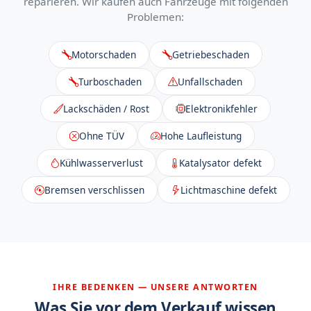
reparieren. Wir kaufen auch Fahrzeuge mit folgenden
Problemen:
Motorschaden
Getriebeschaden
Turboschaden
Unfallschaden
Lackschäden / Rost
Elektronikfehler
Ohne TÜV
Hohe Laufleistung
Kühlwasserverlust
Katalysator defekt
Bremsen verschlissen
Lichtmaschine defekt
IHRE BEDENKEN — UNSERE ANTWORTEN
Was Sie vor dem Verkauf wissen