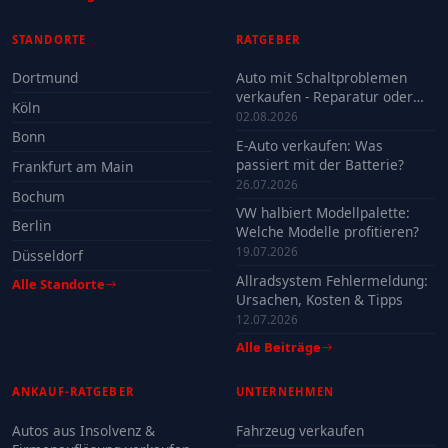
STANDORTE
RATGEBER
Dortmund
Auto mit Schaltproblemen
verkaufen - Reparatur oder
Köln
Verkauf?
02.08.2026
Bonn
E-Auto verkaufen: Was
passiert mit der Batterie?
Frankfurt am Main
26.07.2026
Bochum
VW halbiert Modellpalette:
Berlin
Welche Modelle profitieren?
19.07.2026
Düsseldorf
Allradsystem Fehlermeldung:
Alle Standorte
Ursachen, Kosten & Tipps
12.07.2026
Alle Beiträge
ANKAUF-RATGEBER
UNTERNEHMEN
Autos aus Insolvenz &
Fahrzeug verkaufen