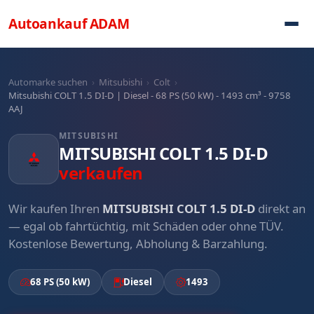
Direkt zum Inhalt
Autoankauf
ADAM
Automarke suchen
›
Mitsubishi
›
Colt
›
Mitsubishi COLT 1.5 DI-D | Diesel - 68 PS (50 kW) - 1493 cm³ - 9758
AAJ
MITSUBISHI
MITSUBISHI COLT 1.5 DI-D
verkaufen
Wir kaufen Ihren
MITSUBISHI COLT 1.5 DI-D
direkt an
— egal ob fahrtüchtig, mit Schäden oder ohne TÜV.
Kostenlose Bewertung, Abholung & Barzahlung.
68 PS (50 kW)
Diesel
1493