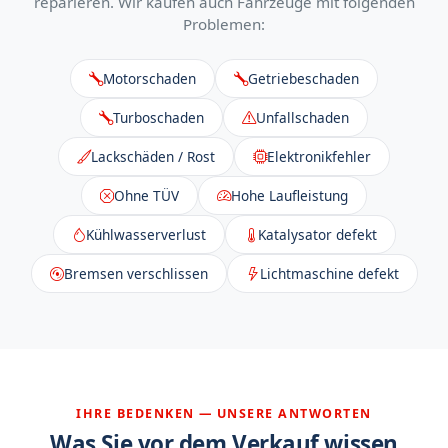
reparieren. Wir kaufen auch Fahrzeuge mit folgenden
Problemen:
Motorschaden
Getriebeschaden
Turboschaden
Unfallschaden
Lackschäden / Rost
Elektronikfehler
Ohne TÜV
Hohe Laufleistung
Kühlwasserverlust
Katalysator defekt
Bremsen verschlissen
Lichtmaschine defekt
IHRE BEDENKEN — UNSERE ANTWORTEN
Was Sie vor dem Verkauf wissen