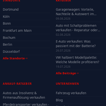
STANDORTE
RATGEBER
Dortmund
Garagenwagen: Vorteile,
Nachteile & Autowert im
Köln
Check
09.08.2026
Bonn
Auto mit Schaltproblemen
verkaufen - Reparatur oder
Frankfurt am Main
Verkauf?
02.08.2026
Bochum
E-Auto verkaufen: Was
Berlin
passiert mit der Batterie?
26.07.2026
Düsseldorf
VW halbiert Modellpalette:
Alle Standorte
Welche Modelle profitieren?
19.07.2026
Alle Beiträge
ANKAUF-RATGEBER
UNTERNEHMEN
Autos aus Insolvenz &
Fahrzeug verkaufen
Firmenauflösung verkaufen
Blog
Pferdetransporter verkaufen -