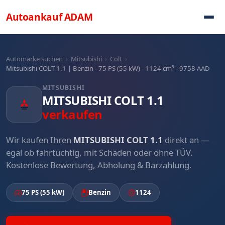
Direkt zum Inhalt
Autoankauf
ADAM
Automarke suchen
›
Mitsubishi
›
Colt
›
Mitsubishi COLT 1.1 | Benzin - 75 PS (55 kW) - 1124 cm³ - 9758 AAD
MITSUBISHI
MITSUBISHI COLT 1.1
verkaufen
Wir kaufen Ihren
MITSUBISHI COLT 1.1
direkt an —
egal ob fahrtüchtig, mit Schäden oder ohne TÜV.
Kostenlose Bewertung, Abholung & Barzahlung.
75 PS (55 kW)
Benzin
1124