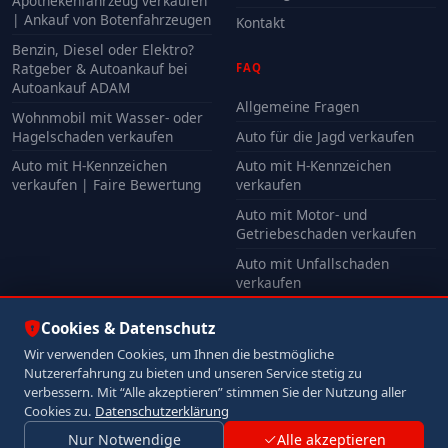
Apothekenfahrzeug verkaufen
| Ankauf von Botenfahrzeugen
Kontakt
Benzin, Diesel oder Elektro?
Ratgeber & Autoankauf bei
FAQ
Autoankauf ADAM
Allgemeine Fragen
Wohnmobil mit Wasser- oder
Hagelschaden verkaufen
Auto für die Jagd verkaufen
Auto mit H-Kennzeichen
Auto mit H-Kennzeichen
verkaufen | Faire Bewertung
verkaufen
Auto mit Motor- und
Getriebeschaden verkaufen
Auto mit Unfallschaden
verkaufen
Alle FAQ
Cookies & Datenschutz
Wir verwenden Cookies, um Ihnen die bestmögliche
Nutzererfahrung zu bieten und unseren Service stetig zu
© 2026 Autoankauf ADAM. Alle Rechte vorbehalten.
verbessern. Mit “Alle akzeptieren” stimmen Sie der Nutzung aller
Impressum
Datenschutz
Cookies zu.
Datenschutzerklärung
Nur Notwendige
Alle akzeptieren