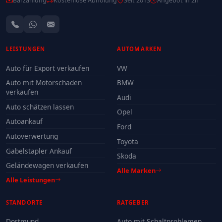
Barzahlung
Kostenlose Abholung
Seit 2013
Angebot in 2h
LEISTUNGEN
AUTOMARKEN
Auto für Export verkaufen
VW
Auto mit Motorschaden
BMW
verkaufen
Audi
Auto schätzen lassen
Opel
Autoankauf
Ford
Autoverwertung
Toyota
Gabelstapler Ankauf
Skoda
Geländewagen verkaufen
Alle Marken
Alle Leistungen
STANDORTE
RATGEBER
Dortmund
Auto mit Schaltproblemen