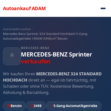
Direkt zum Inhalt
Autoankauf
ADAM
Automarke suchen
›
Mercedes-Benz Sprinter 324 Standard Hochdach 5-Gang-
Automatikgetriebe 190kW 3498cm³ Benzin
MERCEDES-BENZ
MERCEDES-BENZ Sprinter
verkaufen
Wir kaufen Ihren
MERCEDES-BENZ 324 STANDARD
HOCHDACH
direkt an — egal ob fahrtüchtig, mit
Schäden oder ohne TÜV. Kostenlose Bewertung,
Abholung & Barzahlung.
Benzin
3498
5-Gang-Automatikgetriebe