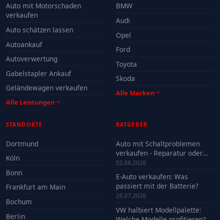
Auto mit Motorschaden
BMW
verkaufen
Audi
Auto schätzen lassen
Opel
Autoankauf
Ford
Autoverwertung
Toyota
Gabelstapler Ankauf
Skoda
Geländewagen verkaufen
Alle Marken
Alle Leistungen
STANDORTE
RATGEBER
Dortmund
Auto mit Schaltproblemen
verkaufen - Reparatur oder
Köln
Verkauf?
02.08.2026
Bonn
E-Auto verkaufen: Was
passiert mit der Batterie?
Frankfurt am Main
26.07.2026
Bochum
VW halbiert Modellpalette:
Berlin
Welche Modelle profitieren?