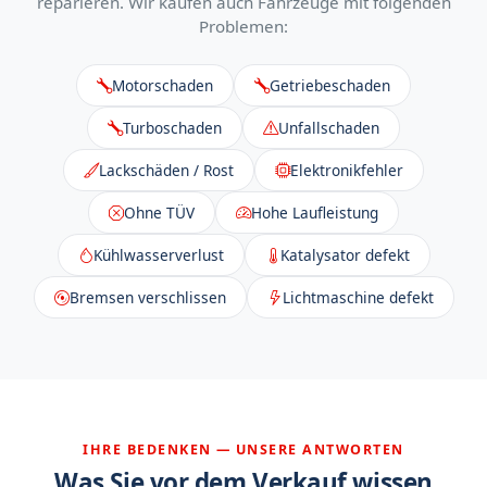
reparieren. Wir kaufen auch Fahrzeuge mit folgenden
Problemen:
Motorschaden
Getriebeschaden
Turboschaden
Unfallschaden
Lackschäden / Rost
Elektronikfehler
Ohne TÜV
Hohe Laufleistung
Kühlwasserverlust
Katalysator defekt
Bremsen verschlissen
Lichtmaschine defekt
IHRE BEDENKEN — UNSERE ANTWORTEN
Was Sie vor dem Verkauf wissen