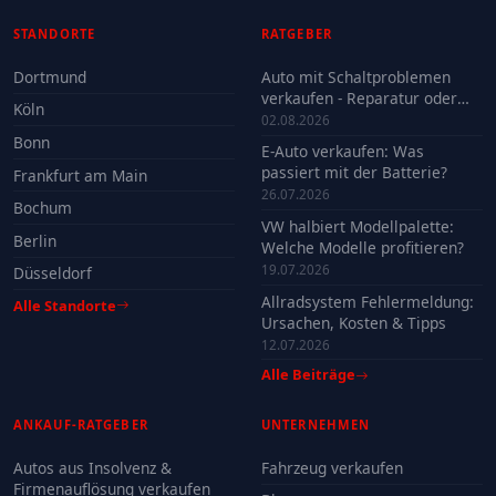
STANDORTE
RATGEBER
Dortmund
Auto mit Schaltproblemen
verkaufen - Reparatur oder
Köln
Verkauf?
02.08.2026
Bonn
E-Auto verkaufen: Was
passiert mit der Batterie?
Frankfurt am Main
26.07.2026
Bochum
VW halbiert Modellpalette:
Berlin
Welche Modelle profitieren?
19.07.2026
Düsseldorf
Allradsystem Fehlermeldung:
Alle Standorte
Ursachen, Kosten & Tipps
12.07.2026
Alle Beiträge
ANKAUF-RATGEBER
UNTERNEHMEN
Autos aus Insolvenz &
Fahrzeug verkaufen
Firmenauflösung verkaufen