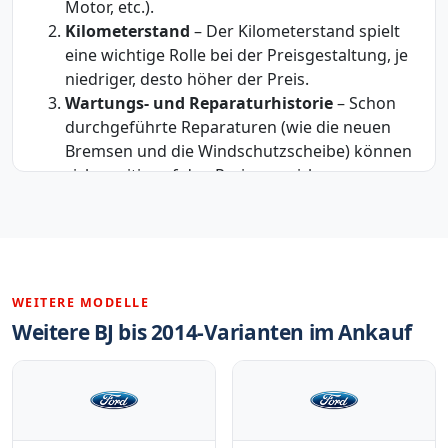
Motor, etc.).
Kilometerstand
– Der Kilometerstand spielt
eine wichtige Rolle bei der Preisgestaltung, je
niedriger, desto höher der Preis.
Wartungs- und Reparaturhistorie
– Schon
durchgeführte Reparaturen (wie die neuen
Bremsen und die Windschutzscheibe) können
sich positiv auf den Preis auswirken.
Ausstattung
– Die Ausstattung des
Fahrzeugs, wie z.B. das Navi und die
Sommerreifen auf Original-Alufelgen, kann
ebenfalls einen Preisfaktor darstellen.
Unfallfreiheit
– Wenn das Fahrzeug unfallfrei
WEITERE MODELLE
ist, steigert dies den Wert.
Weitere BJ bis 2014-Varianten im Ankauf
Marktbedingungen
– Die Nachfrage nach
Ford Mondeo und ähnlichen Fahrzeugen
kann den Preis beeinflussen.
Möchten Sie ein genaues Angebot für Ihren Ford