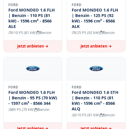
Mondeo erhalten? Kontaktieren Sie uns noch heute!
FORD
FORD
Senden Sie uns einfach ein Foto des Fahrzeugs online
Ford MONDEO 1.6 FLH
Ford MONDEO 1.6 FLH
oder via WhatsApp oder rufen Sie uns an, um eine
| Benzin - 110 PS (81
| Benzin - 125 PS (92
kW) - 1596 cm³ - 8566
kW) - 1596 cm³ - 8566
schnelle und unkomplizierte Bewertung zu erhalten.
ALE
ALK
Wir bieten Ihnen den besten Preis und kümmern uns
110 PS (81 kW)
Benzin
125 PS (92 kW)
Benzin
um den gesamten Ablauf!
Mit freundlichen Grüßen
Jetzt anbieten →
Jetzt anbieten →
Autoankauf ADAM
FORD
FORD
Ford MONDEO 1.6 FLH
Ford MONDEO 1.6 STH
| Benzin - 95 PS (70 kW)
| Benzin - 110 PS (81
- 1597 cm³ - 8566 344
kW) - 1596 cm³ - 8566
ALQ
95 PS (70 kW)
Benzin
110 PS (81 kW)
Benzin
Jetzt anbieten →
Jetzt anbieten →