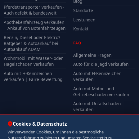
Blog
Pferdetransporter verkaufen -
Standorte
Auch defekt & bundesweit
Leistungen
Apothekenfahrzeug verkaufen
| Ankauf von Botenfahrzeugen
Kontakt
Benzin, Diesel oder Elektro?
Ratgeber & Autoankauf bei
FAQ
Autoankauf ADAM
Allgemeine Fragen
Wohnmobil mit Wasser- oder
Hagelschaden verkaufen
Auto für die Jagd verkaufen
Auto mit H-Kennzeichen
Auto mit H-Kennzeichen
verkaufen | Faire Bewertung
verkaufen
Auto mit Motor- und
Getriebeschaden verkaufen
Auto mit Unfallschaden
verkaufen
Alle FAQ
Cookies & Datenschutz
Wir verwenden Cookies, um Ihnen die bestmögliche
Nutzererfahrung zu bieten und unseren Service stetig zu
© 2026 Autoankauf ADAM. Alle Rechte vorbehalten.