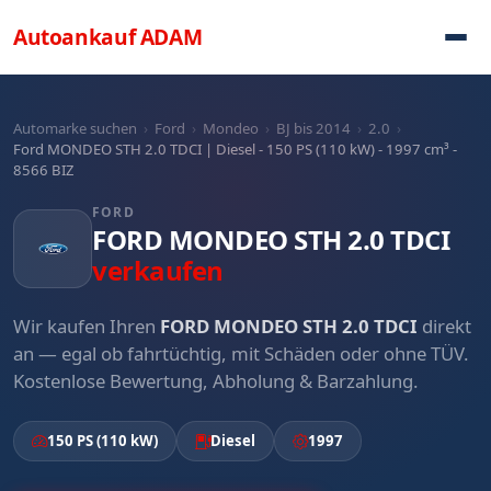
Direkt zum Inhalt
Autoankauf
ADAM
Automarke suchen
›
Ford
›
Mondeo
›
BJ bis 2014
›
2.0
›
Ford MONDEO STH 2.0 TDCI | Diesel - 150 PS (110 kW) - 1997 cm³ -
8566 BIZ
FORD
FORD MONDEO STH 2.0 TDCI
verkaufen
Wir kaufen Ihren
FORD MONDEO STH 2.0 TDCI
direkt
an — egal ob fahrtüchtig, mit Schäden oder ohne TÜV.
Kostenlose Bewertung, Abholung & Barzahlung.
150 PS (110 kW)
Diesel
1997