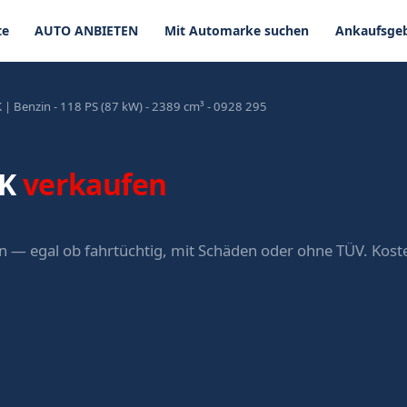
te
AUTO ANBIETEN
Mit Automarke suchen
Ankaufsgeb
| Benzin - 118 PS (87 kW) - 2389 cm³ - 0928 295
CK
verkaufen
an — egal ob fahrtüchtig, mit Schäden oder ohne TÜV. Kos