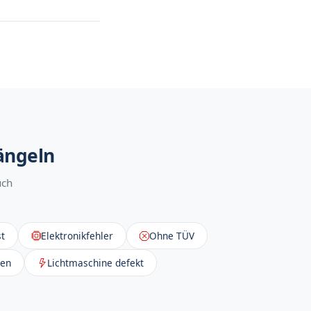
ängeln
uch
t
Elektronikfehler
Ohne TÜV
sen
Lichtmaschine defekt