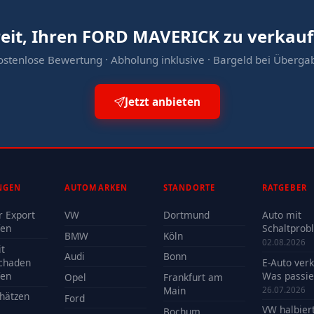
eit, Ihren FORD MAVERICK zu verkau
ostenlose Bewertung · Abholung inklusive · Bargeld bei Überga
Jetzt anbieten
NGEN
AUTOMARKEN
STANDORTE
RATGEBER
r Export
VW
Dortmund
Auto mit
fen
Schaltprob
BMW
Köln
verkaufen -
02.08.2026
t
Reparatur 
Audi
Bonn
chaden
E-Auto ver
Verkauf?
fen
Was passie
Opel
Frankfurt am
der Batteri
Main
26.07.2026
hätzen
Ford
VW halbier
Bochum