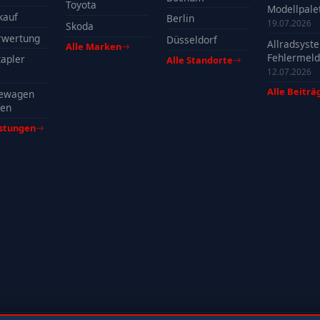
Toyota
Modellpalet
kauf
Berlin
Welche Mo
19.07.2026
Skoda
profitieren
rwertung
Düsseldorf
Allradsyst
Alle Marken
Fehlermeld
apler
Alle Standorte
Ursachen, 
12.07.2026
& Tipps
Alle Beiträ
ewagen
fen
istungen