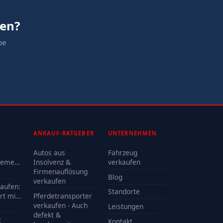
fen?
be
ANKAUF-RATGEBER
UNTERNEHMEN
Autos aus
Fahrzeug
lemen
Insolvenz &
verkaufen
Firmenauflösung
Blog
oder
verkaufen
kaufen:
Standorte
rt mit
Pferdetransporter
e?
verkaufen - Auch
Leistungen
defekt &
t
Kontakt