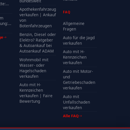
bundesweit
te:
delle
Apothekenfahrzeug
FAQ
?
verkaufen | Ankauf
em
von
ung:
Allgemeine
Botenfahrzeugen
Kosten
Fragen
Benzin, Diesel oder
ge
Auto für die Jagd
Elektro? Ratgeber
verkaufen
& Autoankauf bei
Autoankauf ADAM
Auto mit H-
Kennzeichen
Wohnmobil mit
verkaufen
Wasser- oder
Hagelschaden
Auto mit Motor-
verkaufen
und
Getriebeschaden
Auto mit H-
verkaufen
Kennzeichen
verkaufen | Faire
Auto mit
Bewertung
Unfallschaden
verkaufen
Alle FAQ