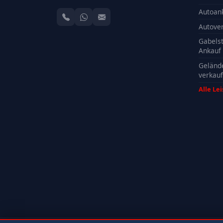
Autoan
Autove
Gabelst
Ankauf
Geländ
verkau
Alle Le