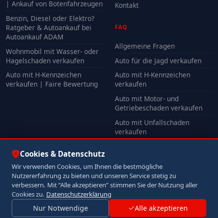
| Ankauf von Botenfahrzeugen
Kontakt
Benzin, Diesel oder Elektro?
Ratgeber & Autoankauf bei
FAQ
Autoankauf ADAM
Allgemeine Fragen
Wohnmobil mit Wasser- oder
Hagelschaden verkaufen
Auto für die Jagd verkaufen
Auto mit H-Kennzeichen
Auto mit H-Kennzeichen
verkaufen | Faire Bewertung
verkaufen
Auto mit Motor- und
Getriebeschaden verkaufen
Auto mit Unfallschaden
verkaufen
Alle FAQ
Cookies & Datenschutz
Wir verwenden Cookies, um Ihnen die bestmögliche
Nutzererfahrung zu bieten und unseren Service stetig zu
© 2026 Autoankauf ADAM. Alle Rechte vorbehalten.
verbessern. Mit “Alle akzeptieren” stimmen Sie der Nutzung aller
Impressum
Datenschutz
Cookies zu.
Datenschutzerklärung
Nur Notwendige
Alle akzeptieren