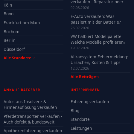
verkaufen - Reparatur oder
Köln
Verkauf?
02.08.2026
Bonn
E-Auto verkaufen: Was
passiert mit der Batterie?
Frankfurt am Main
26.07.2026
Bochum
VW halbiert Modellpalette:
Berlin
Welche Modelle profitieren?
19.07.2026
Düsseldorf
Allradsystem Fehlermeldung:
Alle Standorte
Ursachen, Kosten & Tipps
12.07.2026
Alle Beiträge
ANKAUF-RATGEBER
UNTERNEHMEN
Autos aus Insolvenz &
Fahrzeug verkaufen
Firmenauflösung verkaufen
Blog
Pferdetransporter verkaufen -
Standorte
Auch defekt & bundesweit
Leistungen
Apothekenfahrzeug verkaufen