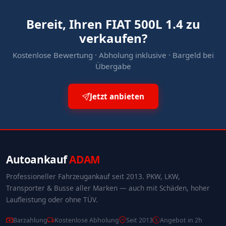
Bereit, Ihren FIAT 500L 1.4 zu
verkaufen?
Kostenlose Bewertung · Abholung inklusive · Bargeld bei
Übergabe
Jetzt anbieten
Autoankauf
ADAM
Professioneller Fahrzeugankauf seit 2013. PKW, LKW,
Transporter & Busse aller Marken — auch mit Schäden, hoher
Laufleistung oder ohne TÜV.
Barzahlung
Kostenlose Abholung
Seit 2013
Angebot in 2h