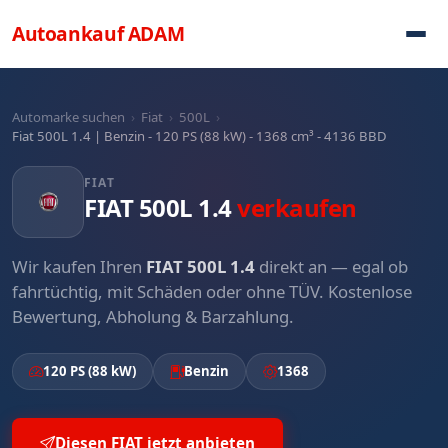
Direkt zum Inhalt
Autoankauf
ADAM
Automarke suchen
›
Fiat
›
500L
›
Fiat 500L 1.4 | Benzin - 120 PS (88 kW) - 1368 cm³ - 4136 BBD
FIAT
FIAT 500L 1.4
verkaufen
Wir kaufen Ihren
FIAT 500L 1.4
direkt an — egal ob
fahrtüchtig, mit Schäden oder ohne TÜV. Kostenlose
Bewertung, Abholung & Barzahlung.
120 PS (88 kW)
Benzin
1368
Diesen FIAT jetzt anbieten