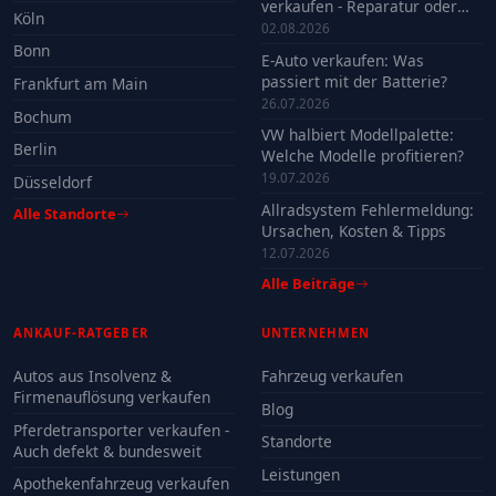
verkaufen - Reparatur oder
Köln
Verkauf?
02.08.2026
Bonn
E-Auto verkaufen: Was
passiert mit der Batterie?
Frankfurt am Main
26.07.2026
Bochum
VW halbiert Modellpalette:
Berlin
Welche Modelle profitieren?
19.07.2026
Düsseldorf
Allradsystem Fehlermeldung:
Alle Standorte
Ursachen, Kosten & Tipps
12.07.2026
Alle Beiträge
ANKAUF-RATGEBER
UNTERNEHMEN
Autos aus Insolvenz &
Fahrzeug verkaufen
Firmenauflösung verkaufen
Blog
Pferdetransporter verkaufen -
Standorte
Auch defekt & bundesweit
Leistungen
Apothekenfahrzeug verkaufen