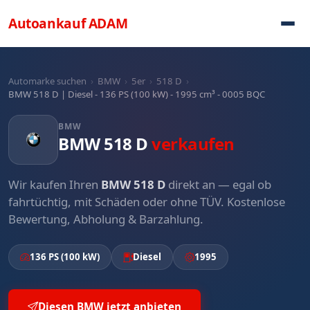
Direkt zum Inhalt
Autoankauf
ADAM
Automarke suchen
›
BMW
›
5er
›
518 D
›
BMW 518 D | Diesel - 136 PS (100 kW) - 1995 cm³ - 0005 BQC
BMW
BMW 518 D
verkaufen
Wir kaufen Ihren
BMW 518 D
direkt an — egal ob
fahrtüchtig, mit Schäden oder ohne TÜV. Kostenlose
Bewertung, Abholung & Barzahlung.
136 PS (100 kW)
Diesel
1995
Diesen BMW jetzt anbieten