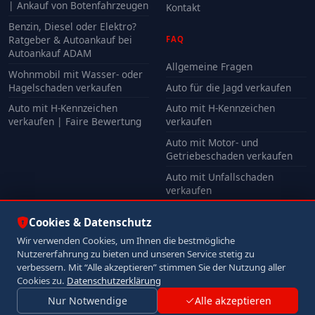
| Ankauf von Botenfahrzeugen
Kontakt
Benzin, Diesel oder Elektro?
Ratgeber & Autoankauf bei
FAQ
Autoankauf ADAM
Allgemeine Fragen
Wohnmobil mit Wasser- oder
Hagelschaden verkaufen
Auto für die Jagd verkaufen
Auto mit H-Kennzeichen
Auto mit H-Kennzeichen
verkaufen | Faire Bewertung
verkaufen
Auto mit Motor- und
Getriebeschaden verkaufen
Auto mit Unfallschaden
verkaufen
Alle FAQ
Cookies & Datenschutz
Wir verwenden Cookies, um Ihnen die bestmögliche
Nutzererfahrung zu bieten und unseren Service stetig zu
© 2026 Autoankauf ADAM. Alle Rechte vorbehalten.
verbessern. Mit “Alle akzeptieren” stimmen Sie der Nutzung aller
Impressum
Datenschutz
Cookies zu.
Datenschutzerklärung
Nur Notwendige
Alle akzeptieren