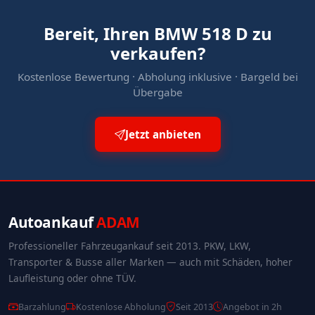
Bereit, Ihren BMW 518 D zu
verkaufen?
Kostenlose Bewertung · Abholung inklusive · Bargeld bei
Übergabe
Jetzt anbieten
Autoankauf
ADAM
Professioneller Fahrzeugankauf seit 2013. PKW, LKW,
Transporter & Busse aller Marken — auch mit Schäden, hoher
Laufleistung oder ohne TÜV.
Barzahlung
Kostenlose Abholung
Seit 2013
Angebot in 2h