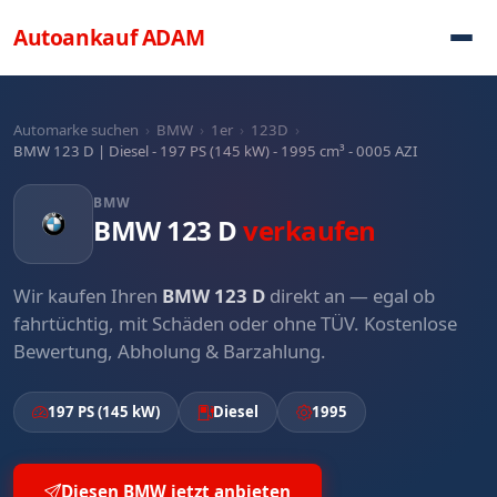
Direkt zum Inhalt
Autoankauf
ADAM
Automarke suchen
›
BMW
›
1er
›
123D
›
BMW 123 D | Diesel - 197 PS (145 kW) - 1995 cm³ - 0005 AZI
BMW
BMW 123 D
verkaufen
Wir kaufen Ihren
BMW 123 D
direkt an — egal ob
fahrtüchtig, mit Schäden oder ohne TÜV. Kostenlose
Bewertung, Abholung & Barzahlung.
197 PS (145 kW)
Diesel
1995
Diesen BMW jetzt anbieten