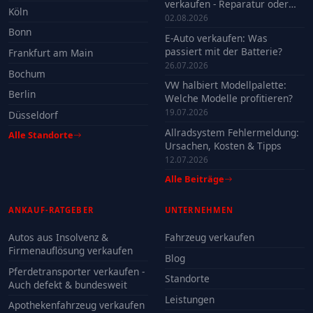
verkaufen - Reparatur oder
Köln
Verkauf?
02.08.2026
Bonn
E-Auto verkaufen: Was
passiert mit der Batterie?
Frankfurt am Main
26.07.2026
Bochum
VW halbiert Modellpalette:
Berlin
Welche Modelle profitieren?
19.07.2026
Düsseldorf
Allradsystem Fehlermeldung:
Alle Standorte
Ursachen, Kosten & Tipps
12.07.2026
Alle Beiträge
ANKAUF-RATGEBER
UNTERNEHMEN
Autos aus Insolvenz &
Fahrzeug verkaufen
Firmenauflösung verkaufen
Blog
Pferdetransporter verkaufen -
Standorte
Auch defekt & bundesweit
Leistungen
Apothekenfahrzeug verkaufen