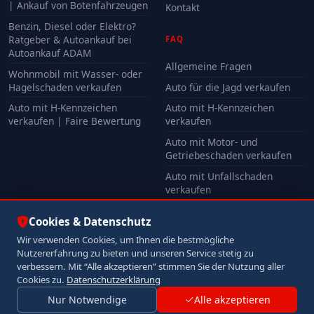
| Ankauf von Botenfahrzeugen
Kontakt
Benzin, Diesel oder Elektro?
Ratgeber & Autoankauf bei
FAQ
Autoankauf ADAM
Allgemeine Fragen
Wohnmobil mit Wasser- oder
Hagelschaden verkaufen
Auto für die Jagd verkaufen
Auto mit H-Kennzeichen
Auto mit H-Kennzeichen
verkaufen | Faire Bewertung
verkaufen
Auto mit Motor- und
Getriebeschaden verkaufen
Auto mit Unfallschaden
verkaufen
Alle FAQ
Cookies & Datenschutz
Wir verwenden Cookies, um Ihnen die bestmögliche
Nutzererfahrung zu bieten und unseren Service stetig zu
© 2026 Autoankauf ADAM. Alle Rechte vorbehalten.
verbessern. Mit “Alle akzeptieren” stimmen Sie der Nutzung aller
Impressum
Datenschutz
Cookies zu.
Datenschutzerklärung
Nur Notwendige
Alle akzeptieren