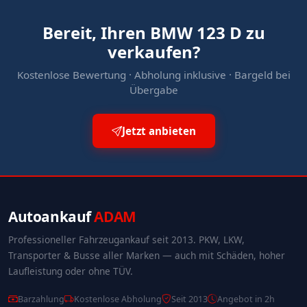
Bereit, Ihren BMW 123 D zu
verkaufen?
Kostenlose Bewertung · Abholung inklusive · Bargeld bei
Übergabe
Jetzt anbieten
Autoankauf
ADAM
Professioneller Fahrzeugankauf seit 2013. PKW, LKW,
Transporter & Busse aller Marken — auch mit Schäden, hoher
Laufleistung oder ohne TÜV.
Barzahlung
Kostenlose Abholung
Seit 2013
Angebot in 2h