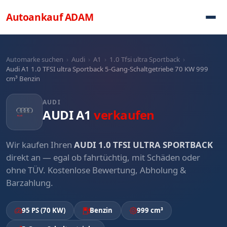
Direkt zum Inhalt
Autoankauf
ADAM
Automarke suchen
›
Audi
›
A1
›
1.0 Tfsi ultra Sportback
›
Audi A1 1.0 TFSI ultra Sportback 5-Gang-Schaltgetriebe 70 KW 999
cm³ Benzin
AUDI
AUDI A1
verkaufen
Wir kaufen Ihren
AUDI 1.0 TFSI ULTRA SPORTBACK
direkt an — egal ob fahrtüchtig, mit Schäden oder
ohne TÜV. Kostenlose Bewertung, Abholung &
Barzahlung.
95 PS (70 KW)
Benzin
999 cm³