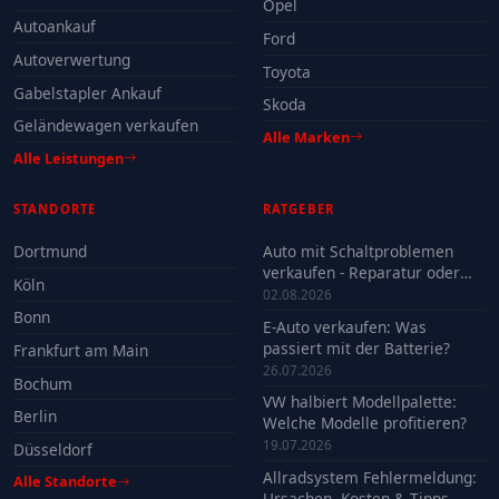
Opel
Autoankauf
Ford
Autoverwertung
Toyota
Gabelstapler Ankauf
Skoda
Geländewagen verkaufen
Alle Marken
Alle Leistungen
STANDORTE
RATGEBER
Dortmund
Auto mit Schaltproblemen
verkaufen - Reparatur oder
Köln
Verkauf?
02.08.2026
Bonn
E-Auto verkaufen: Was
passiert mit der Batterie?
Frankfurt am Main
26.07.2026
Bochum
VW halbiert Modellpalette:
Berlin
Welche Modelle profitieren?
19.07.2026
Düsseldorf
Allradsystem Fehlermeldung:
Alle Standorte
Ursachen, Kosten & Tipps