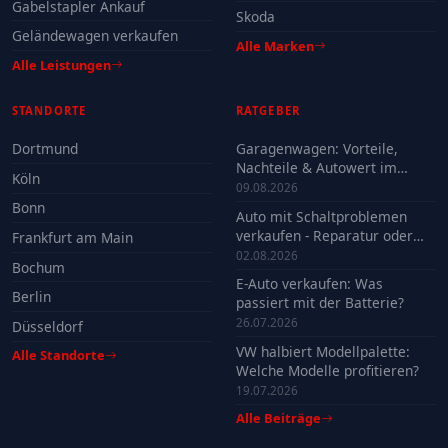
Gabelstapler Ankauf
Skoda
Geländewagen verkaufen
Alle Marken
Alle Leistungen
STANDORTE
RATGEBER
Dortmund
Garagenwagen: Vorteile,
Nachteile & Autowert im
Köln
Check
09.08.2026
Bonn
Auto mit Schaltproblemen
verkaufen - Reparatur oder
Frankfurt am Main
Verkauf?
02.08.2026
Bochum
E-Auto verkaufen: Was
Berlin
passiert mit der Batterie?
26.07.2026
Düsseldorf
VW halbiert Modellpalette:
Alle Standorte
Welche Modelle profitieren?
19.07.2026
Alle Beiträge