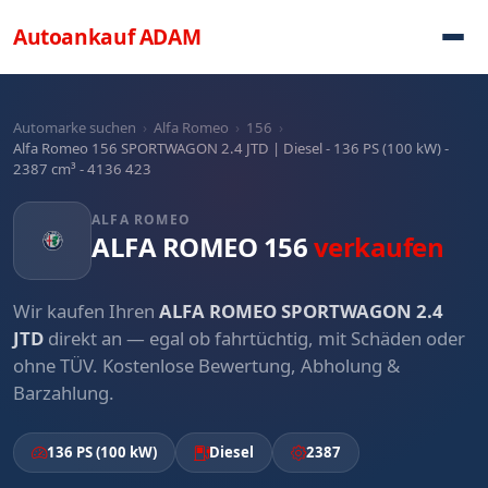
Direkt zum Inhalt
Autoankauf
ADAM
Automarke suchen
›
Alfa Romeo
›
156
›
Alfa Romeo 156 SPORTWAGON 2.4 JTD | Diesel - 136 PS (100 kW) -
2387 cm³ - 4136 423
ALFA ROMEO
ALFA ROMEO 156
verkaufen
Wir kaufen Ihren
ALFA ROMEO SPORTWAGON 2.4
JTD
direkt an — egal ob fahrtüchtig, mit Schäden oder
ohne TÜV. Kostenlose Bewertung, Abholung &
Barzahlung.
136 PS (100 kW)
Diesel
2387