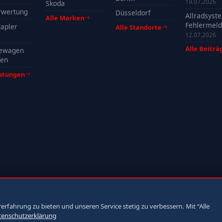
Welche Mo
19.07.2026
Skoda
profitieren
rwertung
Düsseldorf
Allradsyst
Alle Marken
Fehlermeld
apler
Alle Standorte
Ursachen, 
12.07.2026
& Tipps
Alle Beiträ
ewagen
fen
istungen
fahrung zu bieten und unseren Service stetig zu verbessern. Mit “Alle
tenschutzerklärung