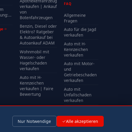
delle
Apothekenfahrzeug
FAQ
?
verkaufen | Ankauf
em
von
ung:
Allgemeine
Botenfahrzeugen
Kosten
Fragen
Benzin, Diesel oder
ge
Auto für die Jagd
Elektro? Ratgeber
verkaufen
& Autoankauf bei
Autoankauf ADAM
Auto mit H-
Kennzeichen
Wohnmobil mit
verkaufen
Wasser- oder
Hagelschaden
Auto mit Motor-
verkaufen
und
Getriebeschaden
Auto mit H-
verkaufen
Kennzeichen
verkaufen | Faire
Auto mit
Bewertung
Unfallschaden
verkaufen
Alle FAQ
Nur Notwendige
Alle akzeptieren
Impressum
Datenschutz