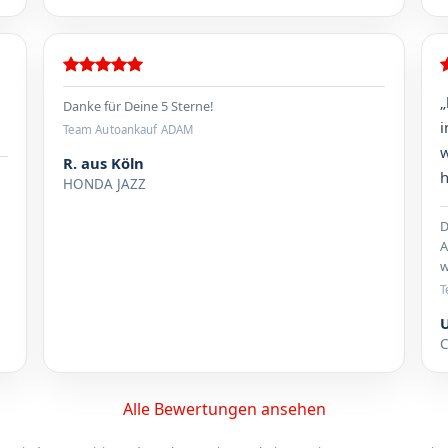
„
Danke für Deine 5 Sterne!
i
Team Autoankauf ADAM
w
R. aus Köln
h
HONDA JAZZ
D
A
w
T
C
Alle Bewertungen ansehen