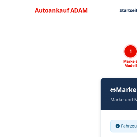
Direkt zum Inhalt
Menü
Autoankauf
ADAM
Startsei
1
Marke 
Modell
Marke
Marke und M
Fahrzeu