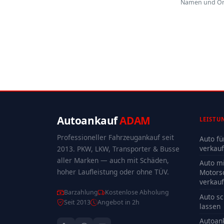
Namen und Orte
Autoankauf
ADAM
LEISTU
Professioneller Fahrzeugankauf seit
Auto fü
verkau
2013. PKW, LKW, Transporter & Busse
aller Marken — auch mit Schäden,
Auto mi
hoher Laufleistung oder ohne TÜV.
Motors
verkau
Barzahlung
Kostenlose Abholung
Auto sc
Seit 2013
Angebot in 2h
lassen
Autoan