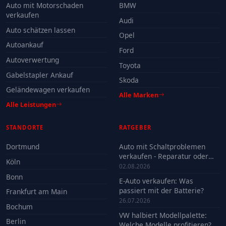
Auto mit Motorschaden
BMW
verkaufen
Audi
Auto schätzen lassen
Opel
Autoankauf
Ford
Autoverwertung
Toyota
Gabelstapler Ankauf
Skoda
Geländewagen verkaufen
Alle Marken
Alle Leistungen
STANDORTE
RATGEBER
Dortmund
Auto mit Schaltproblemen
verkaufen - Reparatur oder
Köln
Verkauf?
02.08.2026
Bonn
E-Auto verkaufen: Was
passiert mit der Batterie?
Frankfurt am Main
26.07.2026
Bochum
VW halbiert Modellpalette:
Berlin
Welche Modelle profitieren?