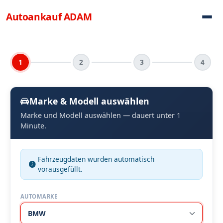
Direkt zum Inhalt
Autoankauf
ADAM
1
2
3
4
Marke & Modell auswählen
Marke und Modell auswählen — dauert unter 1
Minute.
Fahrzeugdaten wurden automatisch
vorausgefüllt.
AUTOMARKE