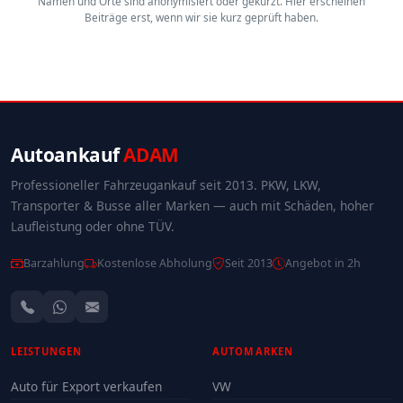
Namen und Orte sind anonymisiert oder gekürzt. Hier erscheinen
Beiträge erst, wenn wir sie kurz geprüft haben.
Autoankauf
ADAM
Professioneller Fahrzeugankauf seit 2013. PKW, LKW,
Transporter & Busse aller Marken — auch mit Schäden, hoher
Laufleistung oder ohne TÜV.
Barzahlung
Kostenlose Abholung
Seit 2013
Angebot in 2h
LEISTUNGEN
AUTOMARKEN
Auto für Export verkaufen
VW