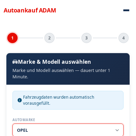
Direkt zum Inhalt
Autoankauf
ADAM
1
2
3
4
Marke & Modell auswählen
Marke und Modell auswählen — dauert unter 1
Minute.
Fahrzeugdaten wurden automatisch
vorausgefüllt.
AUTOMARKE