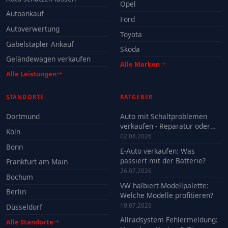
Opel
Autoankauf
Ford
Autoverwertung
Toyota
Gabelstapler Ankauf
Skoda
Geländewagen verkaufen
Alle Marken
Alle Leistungen
STANDORTE
RATGEBER
Dortmund
Auto mit Schaltproblemen
verkaufen - Reparatur oder
Köln
Verkauf?
02.08.2026
Bonn
E-Auto verkaufen: Was
passiert mit der Batterie?
Frankfurt am Main
26.07.2026
Bochum
VW halbiert Modellpalette:
Berlin
Welche Modelle profitieren?
19.07.2026
Düsseldorf
Allradsystem Fehlermeldung:
Alle Standorte