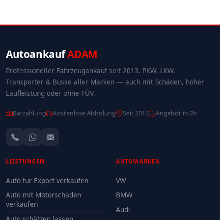
Autoankauf
ADAM
Professioneller Fahrzeugankauf seit 2013. PKW, LKW,
Transporter & Busse aller Marken — auch mit Schäden, hoher
Laufleistung oder ohne TÜV.
Barzahlung
Kostenlose Abholung
Seit 2013
Angebot in 2h
LEISTUNGEN
AUTOMARKEN
Auto für Export verkaufen
VW
Auto mit Motorschaden
BMW
verkaufen
Audi
Auto schätzen lassen