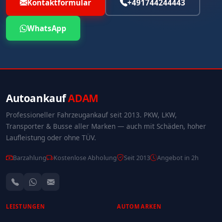
Kontaktformular
+491744244443
WhatsApp
Autoankauf
ADAM
Professioneller Fahrzeugankauf seit 2013. PKW, LKW,
Transporter & Busse aller Marken — auch mit Schäden, hoher
Laufleistung oder ohne TÜV.
Barzahlung
Kostenlose Abholung
Seit 2013
Angebot in 2h
LEISTUNGEN
AUTOMARKEN