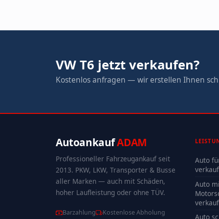
VW T6 jetzt verkaufen?
Kostenlos anfragen — wir erstellen Ihnen schn
Autoankauf
ADAM
LEISTU
Professioneller Fahrzeugankauf seit
Auto fü
verkau
2013. PKW, LKW, Transporter & Busse
aller Marken — auch mit Schäden,
Auto mi
hoher Laufleistung oder ohne TÜV.
Motors
verkau
Barzahlung
Kostenlose Abholung
Auto sc