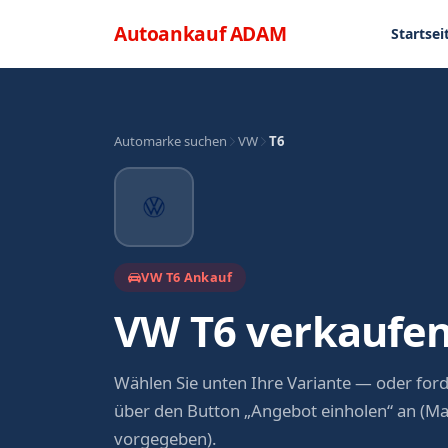
Direkt zum Inhalt
Menü
Autoankauf
ADAM
Startsei
Automarke suchen
VW
T6
VW T6 Ankauf
VW T6 verkaufen
Wählen Sie unten Ihre Variante — oder ford
über den Button „Angebot einholen“ an (Ma
vorgegeben).