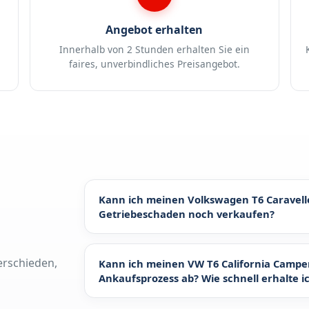
Angebot erhalten
Innerhalb von 2 Stunden erhalten Sie ein
faires, unverbindliches Preisangebot.
Kann ich meinen Volkswagen T6 Caravelle 
Getriebeschaden noch verkaufen?
Ja, auch mit einem
Getriebeschaden
kannst 
TDI mit 150 PS
problemlos verkaufen. Gerade
rschieden,
Kann ich meinen VW T6 California Camper
weiterhin Nachfrage - sowohl im Inland als
Ankaufsprozess ab? Wie schnell erhalte i
Fahrzeug nicht mehr fahrbereit ist oder das 
oder keine Gänge mehr einlegt, lohnt sich ei