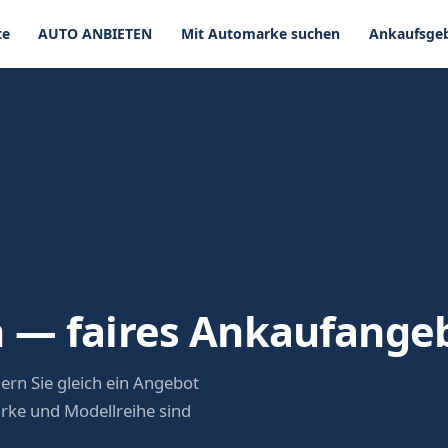
te
AUTO ANBIETEN
Mit Automarke suchen
Ankaufsgeb
 — faires Ankaufange
ern Sie gleich ein Angebot
rke und Modellreihe sind