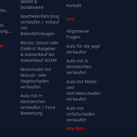
gen T6 Caravelle lang auch mit Getriebeschaden,
defekt &
t
Kontakt
ie Ihr Geld
sofort
– wahlweise in
bar oder
bundesweit
. Die Bewertung ist unverbindlich, die Abholung
te:
ist der Verkauf für Sie
schnell, sicher und
t.
delle
Apothekenfahrzeug
FAQ
?
verkaufen | Ankauf
em
von
ung:
Allgemeine
Botenfahrzeugen
Kosten
Fragen
en – Abholung deutschlandweit
Benzin, Diesel oder
ge
Auto für die Jagd
Elektro? Ratgeber
verkaufen
& Autoankauf bei
pt’s in Rekordzeit!
Autoankauf ADAM
Auto mit H-
Kennzeichen
Wohnmobil mit
verkaufen
Wasser- oder
Hagelschaden
Auto mit Motor-
verkaufen
und
Getriebeschaden
Auto mit H-
verkaufen
Kennzeichen
verkaufen | Faire
Auto mit
Bewertung
Unfallschaden
verkaufen
Alle FAQ