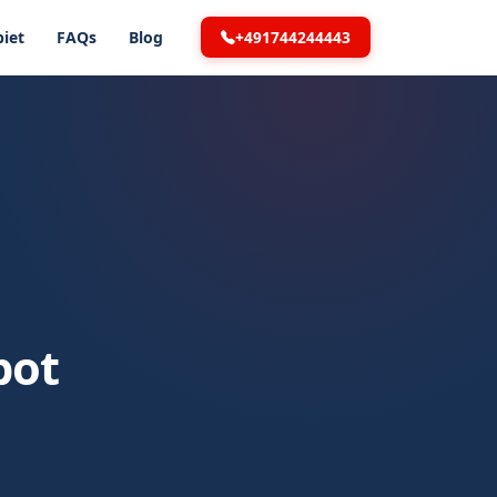
+491744244443
iet
FAQs
Blog
bot