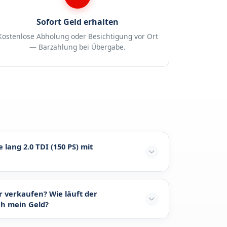
Sofort Geld erhalten
Kostenlose Abholung oder Besichtigung vor Ort
— Barzahlung bei Übergabe.
lang 2.0 TDI (150 PS) mit
Du Deinen
Volkswagen T6 Caravelle lang 2.0
 bei diesem beliebten Transporter besteht
 verkaufen? Wie läuft der
 auch auf dem Exportmarkt. Selbst wenn das
ch mein Geld?
Getriebe bereits Geräusche macht, ruckelt
n Verkauf häufig mehr als eine teure