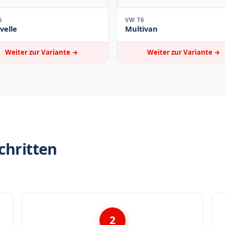
6
VW T6
velle
Multivan
Weiter zur Variante →
Weiter zur Variante →
chritten
2