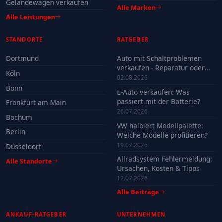
Geländewagen verkaufen
Alle Marken
Alle Leistungen
STANDORTE
RATGEBER
Dortmund
Auto mit Schaltproblemen
verkaufen - Reparatur oder
Köln
Verkauf?
02.08.2026
Bonn
E-Auto verkaufen: Was
passiert mit der Batterie?
Frankfurt am Main
26.07.2026
Bochum
VW halbiert Modellpalette:
Berlin
Welche Modelle profitieren?
19.07.2026
Düsseldorf
Allradsystem Fehlermeldung:
Alle Standorte
Ursachen, Kosten & Tipps
12.07.2026
Alle Beiträge
ANKAUF-RATGEBER
UNTERNEHMEN