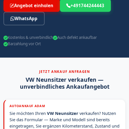
Angebot einholen
+491744244443
WhatsApp
Kostenlos & unverbindlich
Auch defekt ankaufbar
Barzahlung vor Ort
JETZT ANKAUF ANFRAGEN
VW Neunsitzer verkaufen —
unverbindliches Ankaufangebot
AUTOANKAUF ADAM
Sie möchten Ihren
VW Neunsitzer
verkaufen? Nutzen
Sie das Formular — Marke und Modell sind bereits
eingetragen, Sie ergänzen Kilometerstand, Zustand und