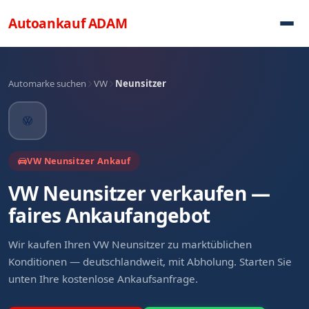
Direkt zum Inhalt
Autoankauf
ADAM
Automarke suchen
VW
Neunsitzer
VW Neunsitzer Ankauf
VW Neunsitzer verkaufen —
faires Ankaufangebot
Wir kaufen Ihren VW Neunsitzer zu marktüblichen
Konditionen — deutschlandweit, mit Abholung. Starten Sie
unten Ihre kostenlose Ankaufsanfrage.