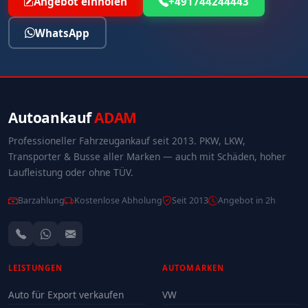
Angebot einholen
+491744244443
WhatsApp
Autoankauf
ADAM
Professioneller Fahrzeugankauf seit 2013. PKW, LKW,
Transporter & Busse aller Marken — auch mit Schäden, hoher
Laufleistung oder ohne TÜV.
Barzahlung
Kostenlose Abholung
Seit 2013
Angebot in 2h
LEISTUNGEN
AUTOMARKEN
Auto für Export verkaufen
VW