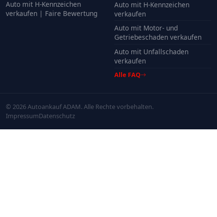
Auto mit H-Kennzeichen
Auto mit H-Kennzeichen
verkaufen | Faire Bewertung
verkaufen
Auto mit Motor- und
Getriebeschaden verkaufen
Auto mit Unfallschaden
verkaufen
Alle FAQ
© 2026 Autoankauf ADAM. Alle Rechte vorbehalten.
Impressum
Datenschutz