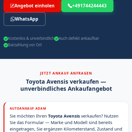
Angebot einholen
+491744244443
WhatsApp
Kostenlos & unverbindlich
Auch defekt ankaufbar
Barzahlung vor Ort
JETZT ANKAUF ANFRAGEN
Toyota Avensis verkaufen —
unverbindliches Ankaufangebot
AUTOANKAUF ADAM
Sie möchten Ihren
Toyota Avensis
verkaufen? Nutzen
Sie das Formular — Marke und Modell sind bereits
eingetragen, Sie ergänzen Kilometerstand, Zustand und