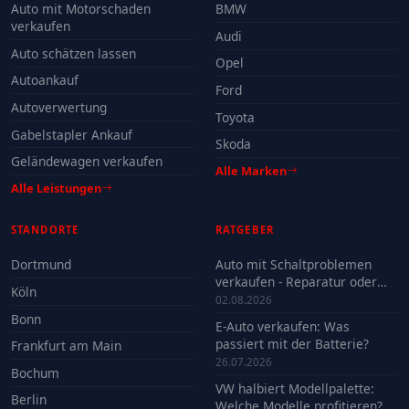
Auto mit Motorschaden
BMW
verkaufen
Audi
Auto schätzen lassen
Opel
Autoankauf
Ford
Autoverwertung
Toyota
Gabelstapler Ankauf
Skoda
Geländewagen verkaufen
Alle Marken
Alle Leistungen
STANDORTE
RATGEBER
Dortmund
Auto mit Schaltproblemen
verkaufen - Reparatur oder
Köln
Verkauf?
02.08.2026
Bonn
E-Auto verkaufen: Was
passiert mit der Batterie?
Frankfurt am Main
26.07.2026
Bochum
VW halbiert Modellpalette:
Berlin
Welche Modelle profitieren?