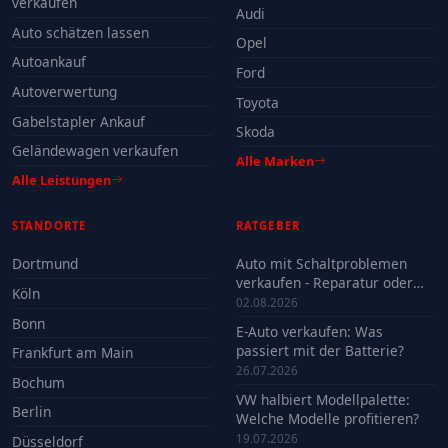
verkaufen
Audi
Auto schätzen lassen
Opel
Autoankauf
Ford
Autoverwertung
Toyota
Gabelstapler Ankauf
Skoda
Geländewagen verkaufen
Alle Marken
Alle Leistungen
STANDORTE
RATGEBER
Dortmund
Auto mit Schaltproblemen
verkaufen - Reparatur oder
Köln
Verkauf?
02.08.2026
Bonn
E-Auto verkaufen: Was
passiert mit der Batterie?
Frankfurt am Main
26.07.2026
Bochum
VW halbiert Modellpalette:
Berlin
Welche Modelle profitieren?
19.07.2026
Düsseldorf