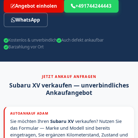
Angebot einholen
+491744244443
WhatsApp
Kostenlos & unverbindlich
Auch defekt ankaufbar
Barzahlung vor Ort
JETZT ANKAUF ANFRAGEN
Subaru XV verkaufen — unverbindliches
Ankaufangebot
AUTOANKAUF ADAM
Sie möchten Ihren
Subaru XV
verkaufen? Nutzen Sie
das Formular — Marke und Modell sind bereits
eingetragen, Sie ergänzen Kilometerstand, Zustand und