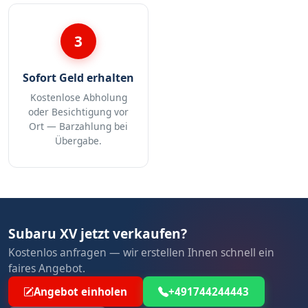
3
Sofort Geld erhalten
Kostenlose Abholung
oder Besichtigung vor
Ort — Barzahlung bei
Übergabe.
Subaru XV jetzt verkaufen?
Kostenlos anfragen — wir erstellen Ihnen schnell ein
faires Angebot.
Angebot einholen
+491744244443