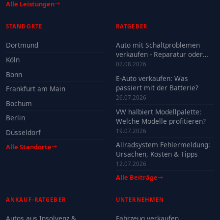
Alle Leistungen
STANDORTE
RATGEBER
Dortmund
Auto mit Schaltproblemen
verkaufen - Reparatur oder
Köln
Verkauf?
02.08.2026
Bonn
E-Auto verkaufen: Was
passiert mit der Batterie?
Frankfurt am Main
26.07.2026
Bochum
VW halbiert Modellpalette:
Berlin
Welche Modelle profitieren?
19.07.2026
Düsseldorf
Allradsystem Fehlermeldung:
Alle Standorte
Ursachen, Kosten & Tipps
12.07.2026
Alle Beiträge
ANKAUF-RATGEBER
UNTERNEHMEN
Autos aus Insolvenz &
Fahrzeug verkaufen