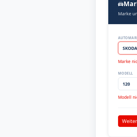
Mar
Marke un
AUTOMAR
Marke ni
MODELL
Modell n