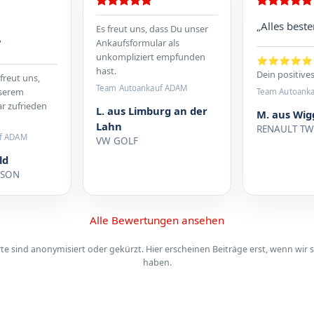
„Alles beste
Es freut uns, dass Du unser
Ankaufsformular als
“
unkompliziert empfunden
⭐⭐⭐⭐⭐ Vie
hast.
Dein positive
 freut uns,
Team Autoankauf ADAM
nserem
Team Autoank
r zufrieden
L. aus Limburg an der
M. aus Wi
Lahn
RENAULT T
f ADAM
VW GOLF
ld
CSON
Alle Bewertungen ansehen
 sind anonymisiert oder gekürzt. Hier erscheinen Beiträge erst, wenn wir s
haben.