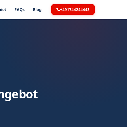
+491744244443
iet
FAQs
Blog
angebot