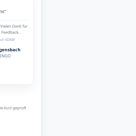
ns“
len Dank für
s Feedback.
auf ADAM
ggensbach
WINGO
ie kurz geprüft