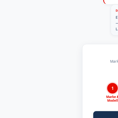
D
E
—
L
Mark
1
Marke 
Modell