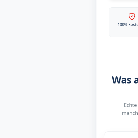
100% kost
Was a
Echte
manchm