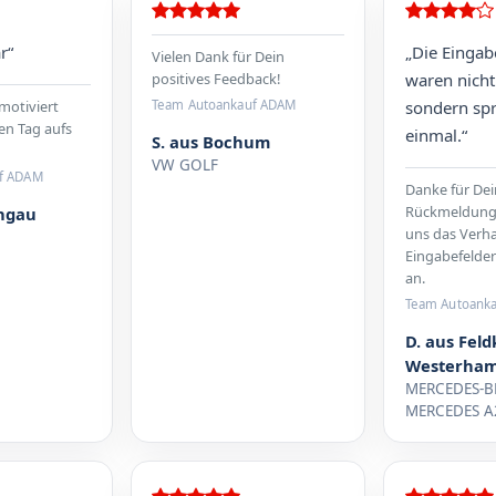
r“
„Die Eingab
Vielen Dank für Dein
positives Feedback!
waren nicht
motiviert
sondern sp
Team Autoankauf ADAM
en Tag aufs
einmal.“
S. aus Bochum
VW GOLF
f ADAM
Danke für De
Rückmeldung!
ongau
uns das Verha
Eingabefelde
an.
Team Autoank
D. aus Feld
Westerha
MERCEDES-B
MERCEDES A