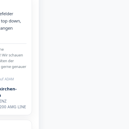
efelder
 top down,
rangen
ine
 Wir schauen
lten der
r gerne genauer
auf ADAM
kirchen-
m
ENZ
200 AMG LINE