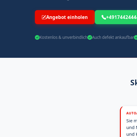
Angebot einholen
+4917442444
Kostenlos & unverbindlich
Auch defekt ankaufbar
S
AUTO
Sie 
und 
und 