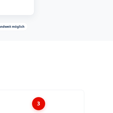
andweit möglich
3