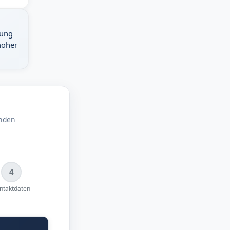
dung
hoher
enden
4
ntaktdaten