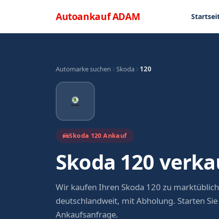
Direkt zum Inhalt
Menü
Autoankauf
ADAM
Startsei
Automarke suchen
Skoda
120
Skoda 120 Ankauf
Skoda 120 verka
Wir kaufen Ihren Skoda 120 zu marktüblic
deutschlandweit, mit Abholung. Starten Sie
Ankaufsanfrage.