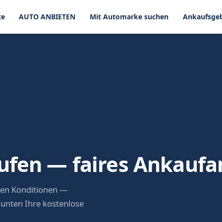
te
AUTO ANBIETEN
Mit Automarke suchen
Ankaufsgeb
ufen — faires Ankauf
hen Konditionen —
 unten Ihre kostenlose