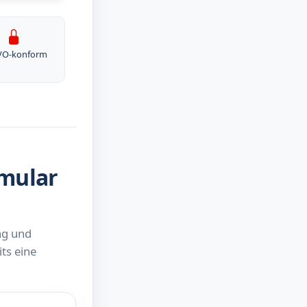
VO-konform
rmular
ng und
ts eine