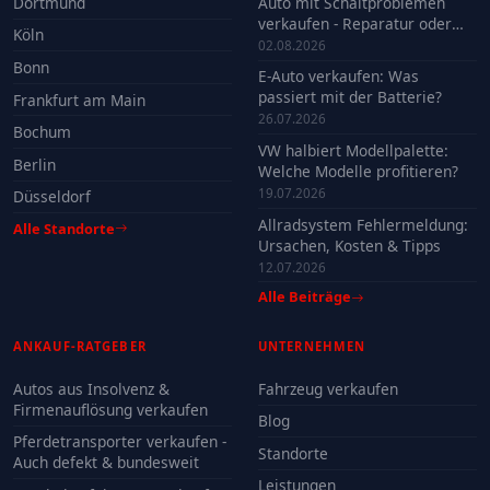
Dortmund
Auto mit Schaltproblemen
verkaufen - Reparatur oder
Köln
Verkauf?
02.08.2026
Bonn
E-Auto verkaufen: Was
passiert mit der Batterie?
Frankfurt am Main
26.07.2026
Bochum
VW halbiert Modellpalette:
Berlin
Welche Modelle profitieren?
19.07.2026
Düsseldorf
Allradsystem Fehlermeldung:
Alle Standorte
Ursachen, Kosten & Tipps
12.07.2026
Alle Beiträge
ANKAUF-RATGEBER
UNTERNEHMEN
Autos aus Insolvenz &
Fahrzeug verkaufen
Firmenauflösung verkaufen
Blog
Pferdetransporter verkaufen -
Standorte
Auch defekt & bundesweit
Leistungen