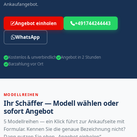
Ankaufangebot.
Angebot einholen
+491744244443
WhatsApp
Kostenlos & unverbindlich
Angebot in 2 Stunden
Barzahlung vor Ort
MODELLREIHEN
Ihr Schäffer — Modell wählen oder
sofort Angebot
5 Modellreihen — ein Klick führt zur Ankaufseite mit
Formular. Kennen Sie die genaue Bezeichnung nicht?
Dann nutzen Sie oben „Angebot einholen“.