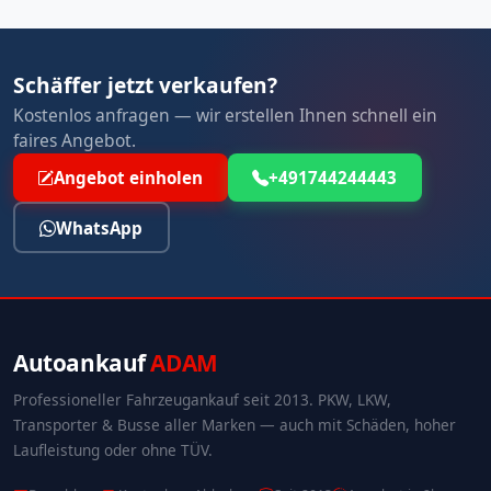
Schäffer jetzt verkaufen?
Kostenlos anfragen — wir erstellen Ihnen schnell ein
faires Angebot.
Angebot einholen
+491744244443
WhatsApp
Autoankauf
ADAM
Professioneller Fahrzeugankauf seit 2013. PKW, LKW,
Transporter & Busse aller Marken — auch mit Schäden, hoher
Laufleistung oder ohne TÜV.