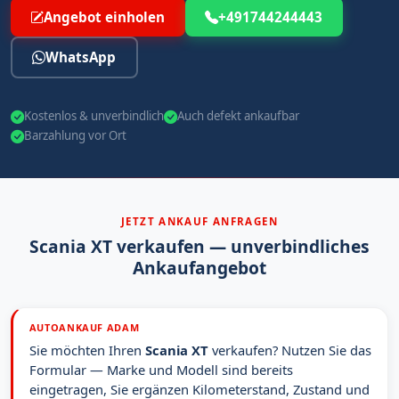
Angebot einholen
+491744244443
WhatsApp
Kostenlos & unverbindlich
Auch defekt ankaufbar
Barzahlung vor Ort
JETZT ANKAUF ANFRAGEN
Scania XT verkaufen — unverbindliches
Ankaufangebot
AUTOANKAUF ADAM
Sie möchten Ihren
Scania XT
verkaufen? Nutzen Sie das
Formular — Marke und Modell sind bereits
eingetragen, Sie ergänzen Kilometerstand, Zustand und