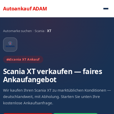
Direkt zum Inhalt
Autoankauf
ADAM
Automarke suchen
Scania
XT
Scania XT Ankauf
Scania XT verkaufen — faires
Ankaufangebot
Wir kaufen Ihren Scania XT zu marktüblichen Konditionen —
deutschlandweit, mit Abholung. Starten Sie unten Ihre
kostenlose Ankaufsanfrage.