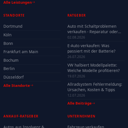
Alle Leistungen
STANDORTE
RATGEBER
Dortmund
Auto mit Schaltproblemen
verkaufen - Reparatur oder
Köln
Verkauf?
02.08.2026
Bonn
E-Auto verkaufen: Was
passiert mit der Batterie?
Frankfurt am Main
26.07.2026
Bochum
VW halbiert Modellpalette:
Berlin
Welche Modelle profitieren?
19.07.2026
Düsseldorf
Allradsystem Fehlermeldung:
Alle Standorte
Ursachen, Kosten & Tipps
12.07.2026
Alle Beiträge
ANKAUF-RATGEBER
UNTERNEHMEN
Autos aus Insolvenz &
Fahrzeug verkaufen