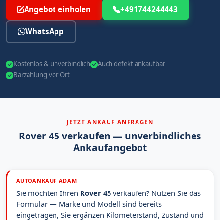
Angebot einholen
+491744244443
WhatsApp
Kostenlos & unverbindlich
Auch defekt ankaufbar
Barzahlung vor Ort
JETZT ANKAUF ANFRAGEN
Rover 45 verkaufen — unverbindliches
Ankaufangebot
AUTOANKAUF ADAM
Sie möchten Ihren
Rover 45
verkaufen? Nutzen Sie das
Formular — Marke und Modell sind bereits
eingetragen, Sie ergänzen Kilometerstand, Zustand und