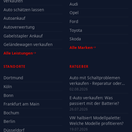
verkaufen
Audi
Auto schätzen lassen
Opel
Autoankauf
Ford
Autoverwertung
Toyota
Gabelstapler Ankauf
Skoda
Geländewagen verkaufen
Alle Marken
Alle Leistungen
STANDORTE
RATGEBER
Dortmund
Auto mit Schaltproblemen
verkaufen - Reparatur oder
Köln
Verkauf?
02.08.2026
Bonn
E-Auto verkaufen: Was
passiert mit der Batterie?
Frankfurt am Main
26.07.2026
Bochum
VW halbiert Modellpalette:
Berlin
Welche Modelle profitieren?
19.07.2026
Düsseldorf