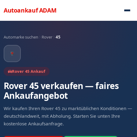
Direkt zum Inhalt
Autoankauf
ADAM
Automarke suchen
Rover
45
Rover 45 Ankauf
Rover 45 verkaufen — faires
Ankaufangebot
Wir kaufen Ihren Rover 45 zu marktüblichen Konditionen —
deutschlandweit, mit Abholung. Starten Sie unten Ihre
kostenlose Ankaufsanfrage.