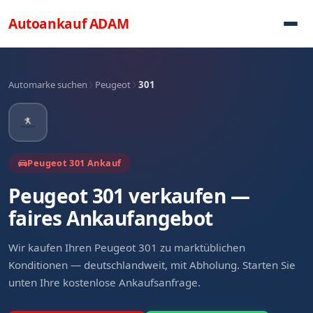
Direkt zum Inhalt
Autoankauf
ADAM
Automarke suchen
Peugeot
301
Peugeot 301 Ankauf
Peugeot 301 verkaufen —
faires Ankaufangebot
Wir kaufen Ihren Peugeot 301 zu marktüblichen
Konditionen — deutschlandweit, mit Abholung. Starten Sie
unten Ihre kostenlose Ankaufsanfrage.