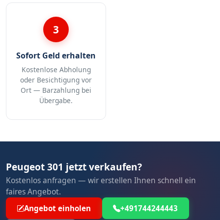
3
Sofort Geld erhalten
Kostenlose Abholung
oder Besichtigung vor
Ort — Barzahlung bei
Übergabe.
Peugeot 301 jetzt verkaufen?
Kostenlos anfragen — wir erstellen Ihnen schnell ein
faires Angebot.
Angebot einholen
+491744244443