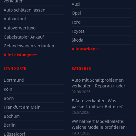
verkaufen
Audi
Auto schätzen lassen
Opel
Autoankauf
Ford
Autoverwertung
Toyota
Gabelstapler Ankauf
Skoda
Geländewagen verkaufen
Alle Marken
Alle Leistungen
STANDORTE
RATGEBER
Dortmund
Auto mit Schaltproblemen
verkaufen - Reparatur oder
Köln
Verkauf?
02.08.2026
Bonn
E-Auto verkaufen: Was
passiert mit der Batterie?
Frankfurt am Main
26.07.2026
Bochum
VW halbiert Modellpalette:
Berlin
Welche Modelle profitieren?
19.07.2026
Düsseldorf