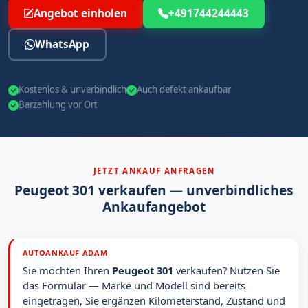
Angebot einholen
+491744244443
WhatsApp
Kostenlos & unverbindlich
Auch defekt ankaufbar
Barzahlung vor Ort
JETZT ANKAUF ANFRAGEN
Peugeot 301 verkaufen — unverbindliches
Ankaufangebot
AUTOANKAUF ADAM
Sie möchten Ihren
Peugeot 301
verkaufen? Nutzen Sie
das Formular — Marke und Modell sind bereits
eingetragen, Sie ergänzen Kilometerstand, Zustand und