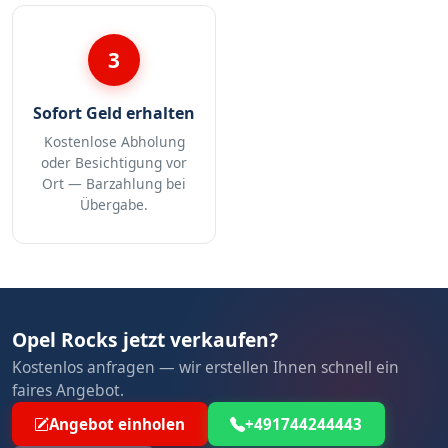
3
Sofort Geld erhalten
Kostenlose Abholung
oder Besichtigung vor
Ort — Barzahlung bei
Übergabe.
Opel Rocks jetzt verkaufen?
Kostenlos anfragen — wir erstellen Ihnen schnell ein
faires Angebot.
Angebot einholen
+491744244443