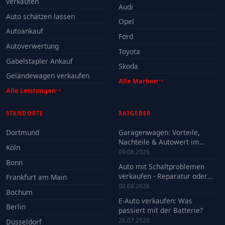
verkaufen
Audi
Auto schätzen lassen
Opel
Autoankauf
Ford
Autoverwertung
Toyota
Gabelstapler Ankauf
Skoda
Geländewagen verkaufen
Alle Marken
Alle Leistungen
STANDORTE
RATGEBER
Dortmund
Garagenwagen: Vorteile,
Nachteile & Autowert im
Köln
Check
09.08.2026
Bonn
Auto mit Schaltproblemen
verkaufen - Reparatur oder
Frankfurt am Main
Verkauf?
02.08.2026
Bochum
E-Auto verkaufen: Was
Berlin
passiert mit der Batterie?
26.07.2026
Düsseldorf