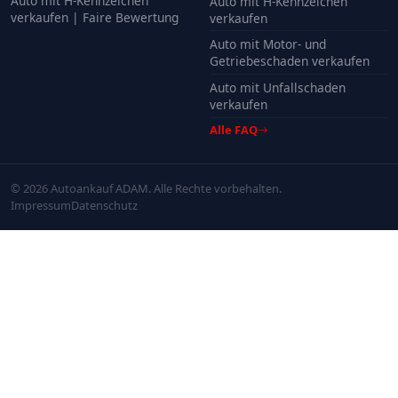
Auto mit H-Kennzeichen
Auto mit H-Kennzeichen
verkaufen | Faire Bewertung
verkaufen
Auto mit Motor- und
Getriebeschaden verkaufen
Auto mit Unfallschaden
verkaufen
Alle FAQ
© 2026 Autoankauf ADAM. Alle Rechte vorbehalten.
Impressum
Datenschutz