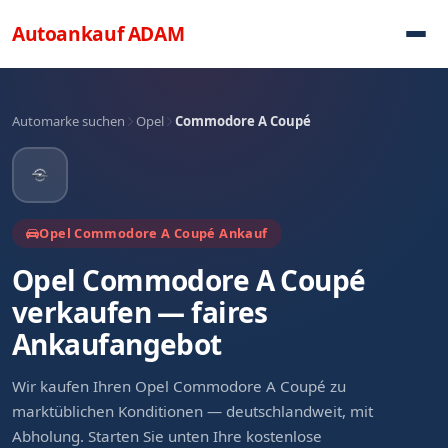
Direkt zum Inhalt
Autoankauf
ADAM
Automarke suchen
Opel
Commodore A Coupé
Opel Commodore A Coupé Ankauf
Opel Commodore A Coupé
verkaufen — faires
Ankaufangebot
Wir kaufen Ihren Opel Commodore A Coupé zu
marktüblichen Konditionen — deutschlandweit, mit
Abholung. Starten Sie unten Ihre kostenlose