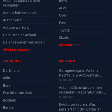
Auto mit Motorschaden
BMW
verkaufen
Audi
Auto schätzen lassen
Opel
Autoankauf
Ford
Autoverwertung
Toyota
Gabelstapler Ankauf
Skoda
Geländewagen verkaufen
Alle Marken
Alle Leistungen
STANDORTE
RATGEBER
Dortmund
Garagenwagen: Vorteile,
Nachteile & Autowert im
Köln
Check
09.08.2026
Bonn
Auto mit Schaltproblemen
verkaufen - Reparatur oder
Frankfurt am Main
Verkauf?
02.08.2026
Bochum
E-Auto verkaufen: Was
Berlin
passiert mit der Batterie?