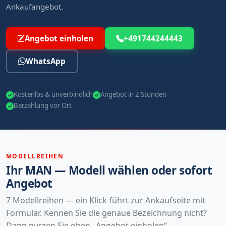
Ankaufangebot.
Angebot einholen
+491744244443
WhatsApp
Kostenlos & unverbindlich
Angebot in 2 Stunden
Barzahlung vor Ort
MODELLREIHEN
Ihr MAN — Modell wählen oder sofort
Angebot
7 Modellreihen — ein Klick führt zur Ankaufseite mit
Formular. Kennen Sie die genaue Bezeichnung nicht?
Dann nutzen Sie oben „Angebot einholen“.