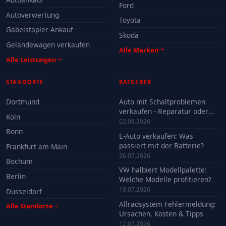
Ford
Autoverwertung
Toyota
Gabelstapler Ankauf
Skoda
Geländewagen verkaufen
Alle Marken
Alle Leistungen
STANDORTE
RATGEBER
Dortmund
Auto mit Schaltproblemen
verkaufen - Reparatur oder
Köln
Verkauf?
02.08.2026
Bonn
E-Auto verkaufen: Was
passiert mit der Batterie?
Frankfurt am Main
26.07.2026
Bochum
VW halbiert Modellpalette:
Berlin
Welche Modelle profitieren?
19.07.2026
Düsseldorf
Allradsystem Fehlermeldung:
Alle Standorte
Ursachen, Kosten & Tipps
12.07.2026