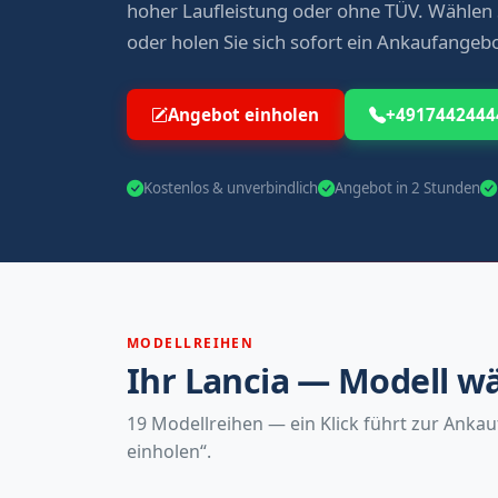
hoher Laufleistung oder ohne TÜV. Wählen 
oder holen Sie sich sofort ein Ankaufangebo
Angebot einholen
+4917442444
Kostenlos & unverbindlich
Angebot in 2 Stunden
MODELLREIHEN
Ihr Lancia — Modell w
19 Modellreihen — ein Klick führt zur Anka
einholen“.