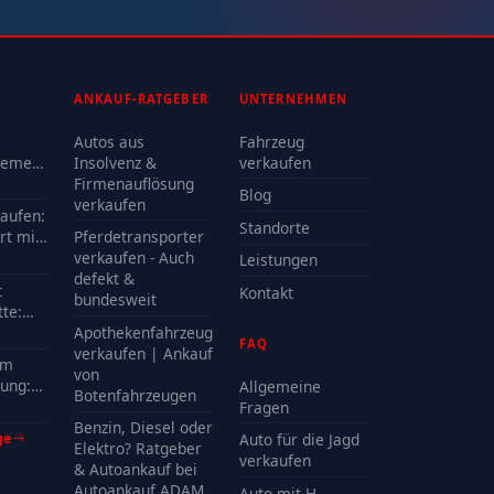
ANKAUF-RATGEBER
UNTERNEHMEN
Autos aus
Fahrzeug
lemen
Insolvenz &
verkaufen
Firmenauflösung
Blog
oder
verkaufen
kaufen:
Standorte
rt mit
Pferdetransporter
e?
verkaufen - Auch
Leistungen
defekt &
t
Kontakt
bundesweit
te:
delle
Apothekenfahrzeug
FAQ
?
verkaufen | Ankauf
em
von
ung:
Allgemeine
Botenfahrzeugen
Kosten
Fragen
Benzin, Diesel oder
ge
Auto für die Jagd
Elektro? Ratgeber
verkaufen
& Autoankauf bei
Autoankauf ADAM
Auto mit H-