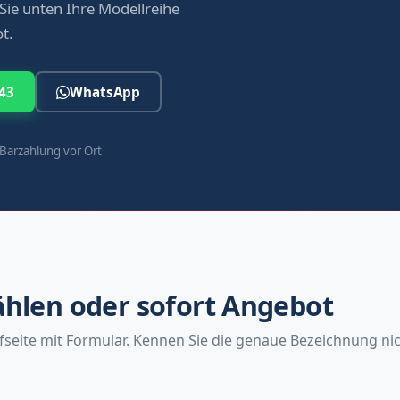
Sie unten Ihre Modellreihe
t.
43
WhatsApp
Barzahlung vor Ort
ählen oder sofort Angebot
ufseite mit Formular. Kennen Sie die genaue Bezeichnung n