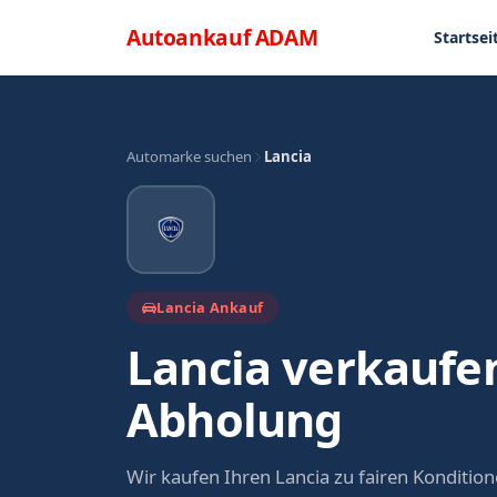
Direkt zum Inhalt
Menü
Autoankauf
ADAM
Startsei
Automarke suchen
Lancia
Lancia Ankauf
Lancia verkaufe
Abholung
Wir kaufen Ihren Lancia zu fairen Konditi