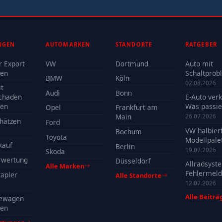
NGEN
AUTOMARKEN
STANDORTE
RATGEBER
r Export
VW
Dortmund
Auto mit
fen
Schaltprob
BMW
Köln
verkaufen -
02.08.2026
t
Reparatur 
Audi
Bonn
chaden
E-Auto ver
Verkauf?
fen
Was passie
Opel
Frankfurt am
der Batteri
Main
26.07.2026
hätzen
Ford
VW halbier
Bochum
Toyota
Modellpalet
kauf
Berlin
Welche Mo
19.07.2026
Skoda
profitieren
rwertung
Düsseldorf
Allradsyst
Alle Marken
Fehlermeld
apler
Alle Standorte
Ursachen, 
12.07.2026
& Tipps
Alle Beiträ
ewagen
fen