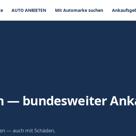
te
AUTO ANBIETEN
Mit Automarke suchen
Ankaufsgeb
n — bundesweiter Ank
onen — auch mit Schäden,