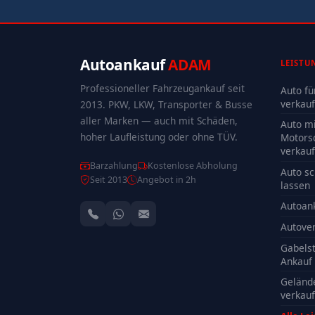
Autoankauf
ADAM
LEISTU
Professioneller Fahrzeugankauf seit
Auto fü
verkau
2013. PKW, LKW, Transporter & Busse
aller Marken — auch mit Schäden,
Auto mi
hoher Laufleistung oder ohne TÜV.
Motors
verkau
Barzahlung
Kostenlose Abholung
Auto sc
Seit 2013
Angebot in 2h
lassen
Autoan
Autove
Gabelst
Ankauf
Geländ
verkau