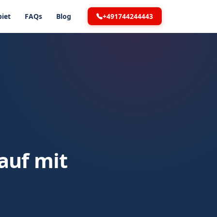
+491744244443
iet
FAQs
Blog
auf mit