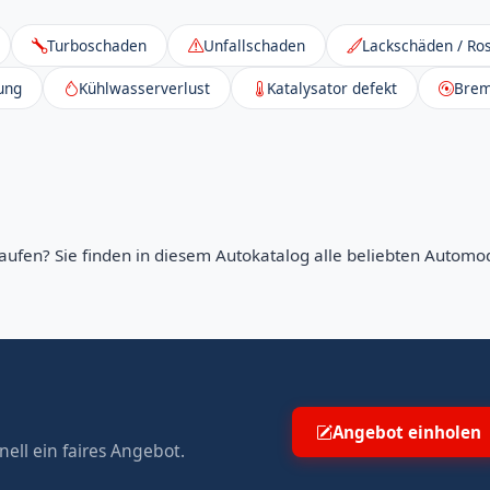
Turboschaden
Unfallschaden
Lackschäden / Ros
ung
Kühlwasserverlust
Katalysator defekt
Brem
aufen? Sie finden in diesem Autokatalog alle beliebten Automod
Angebot einholen
ell ein faires Angebot.