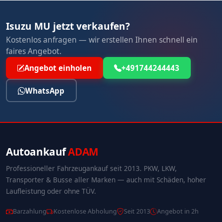
Isuzu MU jetzt verkaufen?
Kostenlos anfragen — wir erstellen Ihnen schnell ein
faires Angebot.
Angebot einholen
+491744244443
WhatsApp
Autoankauf
ADAM
Professioneller Fahrzeugankauf seit 2013. PKW, LKW,
Transporter & Busse aller Marken — auch mit Schäden, hoher
Laufleistung oder ohne TÜV.
Barzahlung
Kostenlose Abholung
Seit 2013
Angebot in 2h