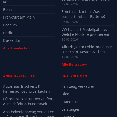
Köln
Verkauf?
02.08.2026
Bonn
E-Auto verkaufen: Was
passiert mit der Batterie?
Frankfurt am Main
26.07.2026
Bochum
VW halbiert Modellpalette:
Berlin
Welche Modelle profitieren?
19.07.2026
Düsseldorf
Allradsystem Fehlermeldung:
Alle Standorte
Ursachen, Kosten & Tipps
12.07.2026
Alle Beiträge
ANKAUF-RATGEBER
UNTERNEHMEN
Autos aus Insolvenz &
Fahrzeug verkaufen
Firmenauflösung verkaufen
Blog
Pferdetransporter verkaufen -
Standorte
Auch defekt & bundesweit
Leistungen
Apothekenfahrzeug verkaufen
| Ankauf von Botenfahrzeugen