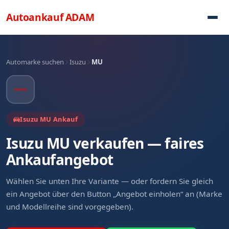
Direkt zum Inhalt
Autoankauf
ADAM
Automarke suchen
Isuzu
MU
Isuzu MU Ankauf
Isuzu MU verkaufen — faires
Ankaufangebot
Wählen Sie unten Ihre Variante — oder fordern Sie gleich
ein Angebot über den Button „Angebot einholen“ an (Marke
und Modellreihe sind vorgegeben).