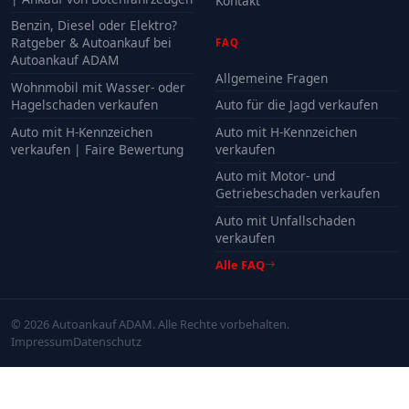
Kontakt
Benzin, Diesel oder Elektro?
Ratgeber & Autoankauf bei
FAQ
Autoankauf ADAM
Allgemeine Fragen
Wohnmobil mit Wasser- oder
Hagelschaden verkaufen
Auto für die Jagd verkaufen
Auto mit H-Kennzeichen
Auto mit H-Kennzeichen
verkaufen | Faire Bewertung
verkaufen
Auto mit Motor- und
Getriebeschaden verkaufen
Auto mit Unfallschaden
verkaufen
Alle FAQ
© 2026 Autoankauf ADAM. Alle Rechte vorbehalten.
Impressum
Datenschutz