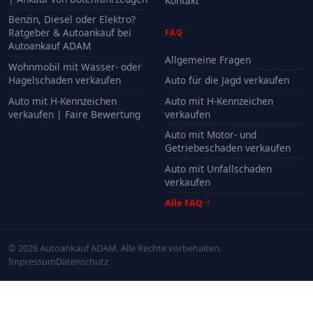
Kontakt
Benzin, Diesel oder Elektro?
Ratgeber & Autoankauf bei
FAQ
Autoankauf ADAM
Allgemeine Fragen
Wohnmobil mit Wasser- oder
Hagelschaden verkaufen
Auto für die Jagd verkaufen
Auto mit H-Kennzeichen
Auto mit H-Kennzeichen
verkaufen | Faire Bewertung
verkaufen
Auto mit Motor- und
Getriebeschaden verkaufen
Auto mit Unfallschaden
verkaufen
Alle FAQ
© 2026 Autoankauf ADAM. Alle Rechte vorbehalten.
Impressum
Datenschutz