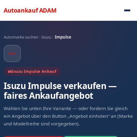
Direkt zum Inhalt
Autoankauf
ADAM
Automarke suchen
Isuzu
Impulse
Isuzu Impulse Ankauf
Isuzu Impulse verkaufen —
faires Ankaufangebot
Wählen Sie unten Ihre Variante — oder fordern Sie gleich
ein Angebot über den Button „Angebot einholen“ an (Marke
und Modellreihe sind vorgegeben).