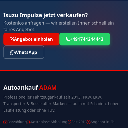
Isuzu Impulse jetzt verkaufen?
Kostenlos anfragen — wir erstellen Ihnen schnell ein
faires Angebot.
Angebot einholen
+491744244443
WhatsApp
Autoankauf
ADAM
Professioneller Fahrzeugankauf seit 2013. PKW, LKW,
Transporter & Busse aller Marken — auch mit Schäden, hoher
Laufleistung oder ohne TÜV.
Barzahlung
Kostenlose Abholung
Seit 2013
Angebot in 2h