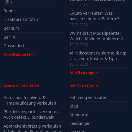
Köln
Verkauf?
02.08.2026
Bonn
E-Auto verkaufen: Was
passiert mit der Batterie?
Frankfurt am Main
26.07.2026
Bochum
VW halbiert Modellpalette:
Berlin
Welche Modelle profitieren?
19.07.2026
Düsseldorf
Allradsystem Fehlermeldung:
Alle Standorte
Ursachen, Kosten & Tipps
12.07.2026
Alle Beiträge
ANKAUF-RATGEBER
UNTERNEHMEN
Autos aus Insolvenz &
Fahrzeug verkaufen
Firmenauflösung verkaufen
Blog
Pferdetransporter verkaufen -
Standorte
Auch defekt & bundesweit
Leistungen
Apothekenfahrzeug verkaufen
| Ankauf von Botenfahrzeugen