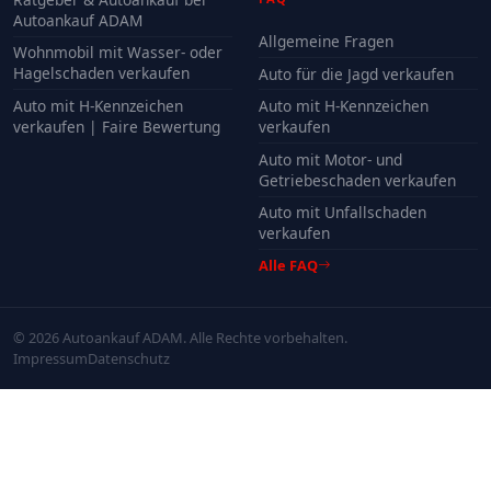
Autoankauf ADAM
Allgemeine Fragen
Wohnmobil mit Wasser- oder
Hagelschaden verkaufen
Auto für die Jagd verkaufen
Auto mit H-Kennzeichen
Auto mit H-Kennzeichen
verkaufen | Faire Bewertung
verkaufen
Auto mit Motor- und
Getriebeschaden verkaufen
Auto mit Unfallschaden
verkaufen
Alle FAQ
© 2026 Autoankauf ADAM. Alle Rechte vorbehalten.
Impressum
Datenschutz