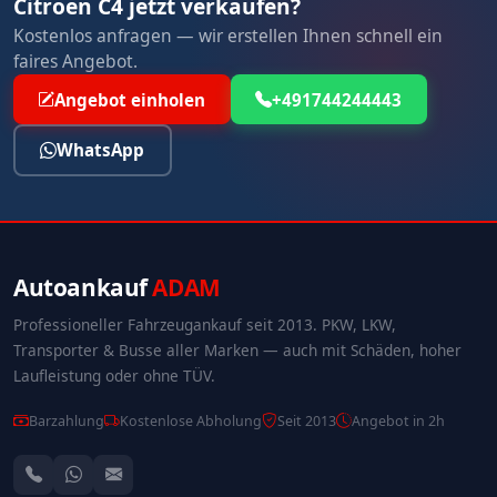
Citroen C4 jetzt verkaufen?
Kostenlos anfragen — wir erstellen Ihnen schnell ein
faires Angebot.
Angebot einholen
+491744244443
WhatsApp
Autoankauf
ADAM
Professioneller Fahrzeugankauf seit 2013. PKW, LKW,
Transporter & Busse aller Marken — auch mit Schäden, hoher
Laufleistung oder ohne TÜV.
Barzahlung
Kostenlose Abholung
Seit 2013
Angebot in 2h