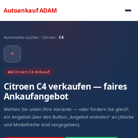
Direkt zum Inhalt
Autoankauf
ADAM
Automarke suchen
Citroen
C4
Citroen C4 Ankauf
Citroen C4 verkaufen — faires
Ankaufangebot
Wählen Sie unten Ihre Variante — oder fordern Sie gleich
ein Angebot über den Button „Angebot einholen“ an (Marke
und Modellreihe sind vorgegeben).