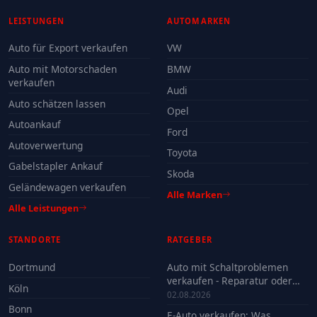
LEISTUNGEN
AUTOMARKEN
Auto für Export verkaufen
VW
Auto mit Motorschaden
BMW
verkaufen
Audi
Auto schätzen lassen
Opel
Autoankauf
Ford
Autoverwertung
Toyota
Gabelstapler Ankauf
Skoda
Geländewagen verkaufen
Alle Marken
Alle Leistungen
STANDORTE
RATGEBER
Dortmund
Auto mit Schaltproblemen
verkaufen - Reparatur oder
Köln
Verkauf?
02.08.2026
Bonn
E-Auto verkaufen: Was