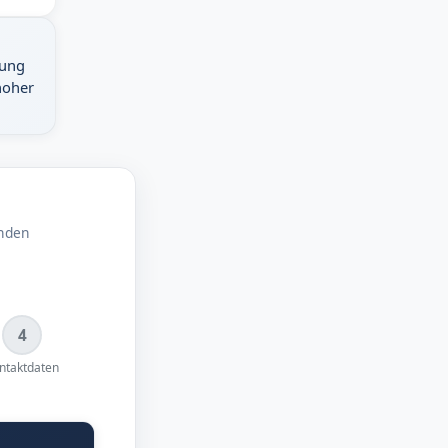
dung
hoher
enden
4
ntaktdaten