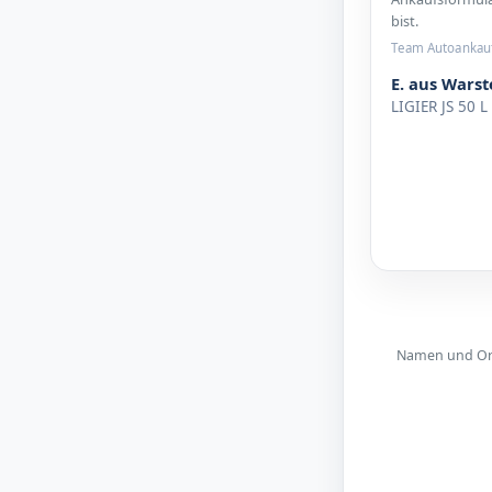
bist.
Team Autoankau
E. aus Warst
LIGIER JS 50 L
Namen und Orte