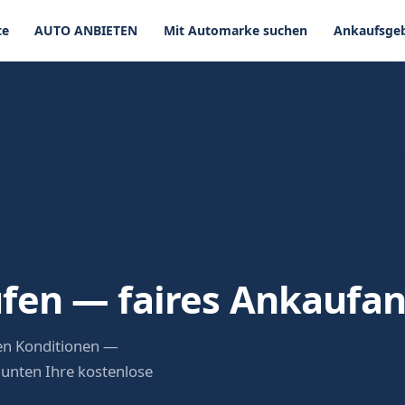
te
AUTO ANBIETEN
Mit Automarke suchen
Ankaufsgeb
fen — faires Ankaufa
en Konditionen —
 unten Ihre kostenlose