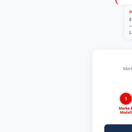
D
E
—
L
Mark
1
Marke 
Modell