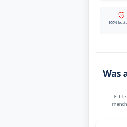
100% kost
Was a
Echte
manchm