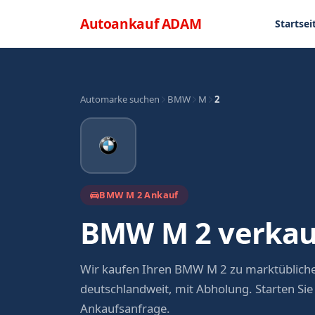
Direkt zum Inhalt
Menü
Autoankauf
ADAM
Startsei
Automarke suchen
BMW
M
2
BMW M 2 Ankauf
BMW M 2 verkau
Wir kaufen Ihren BMW M 2 zu marktüblich
deutschlandweit, mit Abholung. Starten Sie
Ankaufsanfrage.