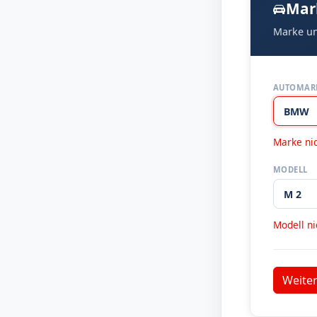
Mar
Marke un
AUTOMAR
Marke ni
MODELL
Modell n