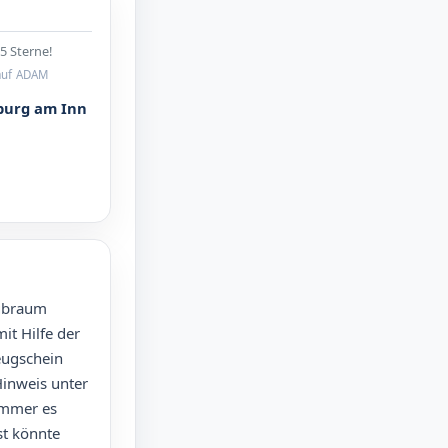
5 Sterne!
auf ADAM
burg am Inn
ubraum
it Hilfe der
eugschein
Hinweis unter
mmer es
ist könnte