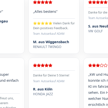
r“
„Alles bestens“
Danke für die 
Team Autoank
ongau
⭐⭐⭐⭐⭐ Vielen Dank für
S. aus Neu
Dein positives Feedback.
VW GOLF
Team Autoankauf ADAM
M. aus Wiggensbach
RENAULT TWINGO
 super
„kW und H
Danke für Deine 5 Sterne!
und einfach
konnte ich m
Team Autoankauf ADAM
KI im fahrz
R. aus Köln
sehen. Ein 
HONDA JAZZ
 freut uns,
welcher Nu
nserem
ersichtlich 
r zufrieden