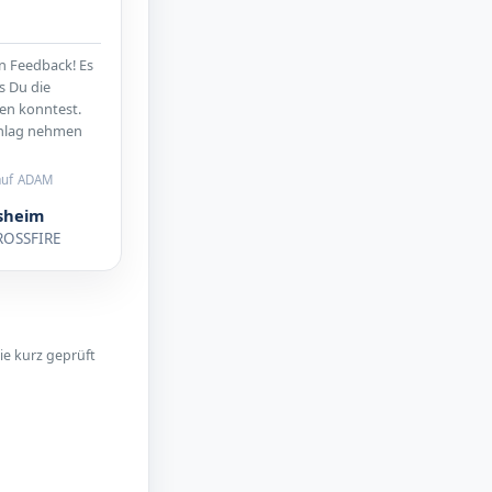
n Feedback! Es
s Du die
en konntest.
hlag nehmen
auf ADAM
sheim
ROSSFIRE
ie kurz geprüft