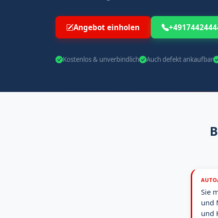
Angebot einholen
+4917442444
Kostenlos & unverbindlich
Auch defekt ankaufbar
B
AUTO
Sie 
und 
und 