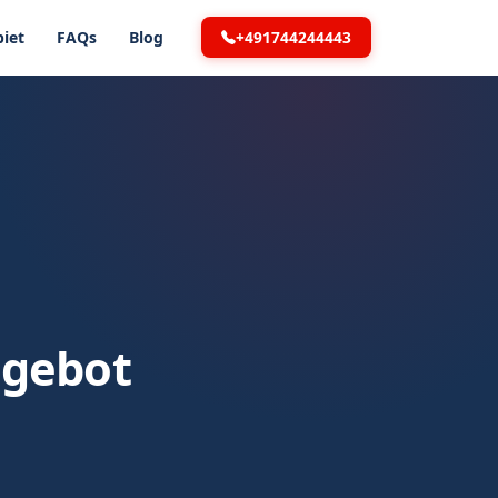
+491744244443
iet
FAQs
Blog
ngebot