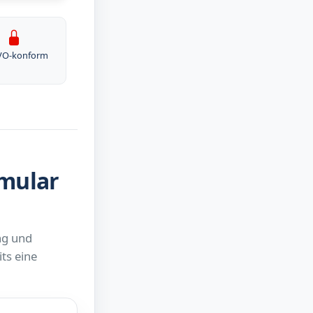
VO-konform
rmular
ng und
ts eine