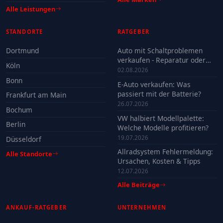
Alle Leistungen
STANDORTE
RATGEBER
Dortmund
Auto mit Schaltproblemen
verkaufen - Reparatur oder
Köln
Verkauf?
02.08.2026
Bonn
E-Auto verkaufen: Was
passiert mit der Batterie?
Frankfurt am Main
26.07.2026
Bochum
VW halbiert Modellpalette:
Berlin
Welche Modelle profitieren?
19.07.2026
Düsseldorf
Allradsystem Fehlermeldung:
Alle Standorte
Ursachen, Kosten & Tipps
12.07.2026
Alle Beiträge
ANKAUF-RATGEBER
UNTERNEHMEN