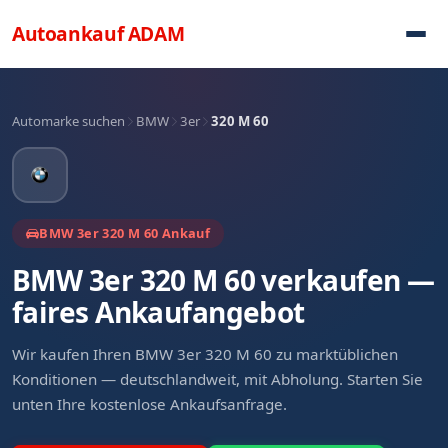
Direkt zum Inhalt
Autoankauf
ADAM
Automarke suchen
BMW
3er
320 M 60
BMW 3er 320 M 60 Ankauf
BMW 3er 320 M 60 verkaufen —
faires Ankaufangebot
Wir kaufen Ihren BMW 3er 320 M 60 zu marktüblichen
Konditionen — deutschlandweit, mit Abholung. Starten Sie
unten Ihre kostenlose Ankaufsanfrage.