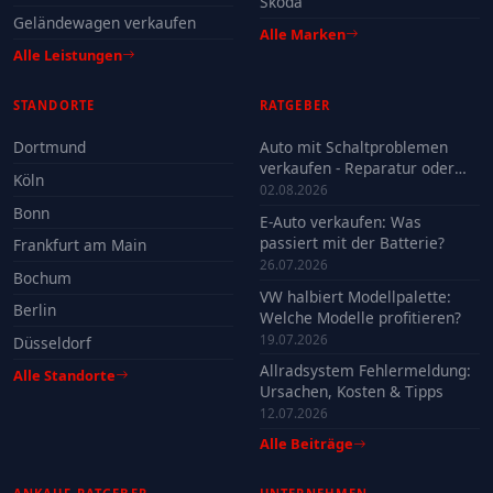
Skoda
Geländewagen verkaufen
Alle Marken
Alle Leistungen
STANDORTE
RATGEBER
Dortmund
Auto mit Schaltproblemen
verkaufen - Reparatur oder
Köln
Verkauf?
02.08.2026
Bonn
E-Auto verkaufen: Was
passiert mit der Batterie?
Frankfurt am Main
26.07.2026
Bochum
VW halbiert Modellpalette:
Berlin
Welche Modelle profitieren?
19.07.2026
Düsseldorf
Allradsystem Fehlermeldung:
Alle Standorte
Ursachen, Kosten & Tipps
12.07.2026
Alle Beiträge