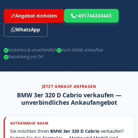
Angebot einholen
+491744244443
WhatsApp
Kostenlos & unverbindlich
Auch defekt ankaufbar
Barzahlung vor Ort
JETZT ANKAUF ANFRAGEN
BMW 3er 320 D Cabrio verkaufen —
unverbindliches Ankaufangebot
AUTOANKAUF ADAM
Sie möchten Ihren
BMW 3er 320 D Cabrio
verkaufen?
Nutzen Sie das Formular — Marke und Modell sind