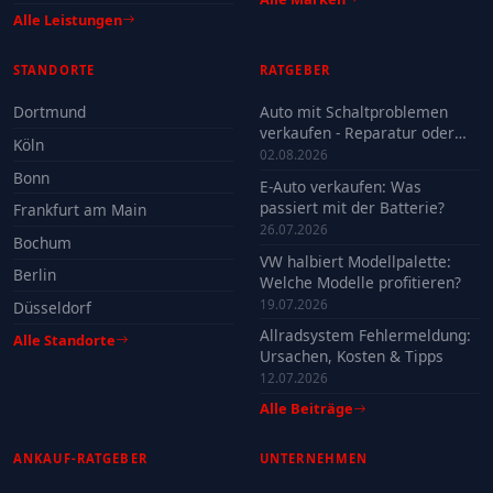
Alle Leistungen
STANDORTE
RATGEBER
Dortmund
Auto mit Schaltproblemen
verkaufen - Reparatur oder
Köln
Verkauf?
02.08.2026
Bonn
E-Auto verkaufen: Was
passiert mit der Batterie?
Frankfurt am Main
26.07.2026
Bochum
VW halbiert Modellpalette:
Berlin
Welche Modelle profitieren?
19.07.2026
Düsseldorf
Allradsystem Fehlermeldung:
Alle Standorte
Ursachen, Kosten & Tipps
12.07.2026
Alle Beiträge
ANKAUF-RATGEBER
UNTERNEHMEN