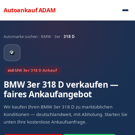
Direkt zum Inhalt
Autoankauf
ADAM
Automarke suchen
BMW
3er
318 D
BMW 3er 318 D Ankauf
BMW 3er 318 D verkaufen —
faires Ankaufangebot
Wir kaufen Ihren BMW 3er 318 D zu marktüblichen
Konditionen — deutschlandweit, mit Abholung. Starten Sie
unten Ihre kostenlose Ankaufsanfrage.