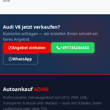
SUV.
Audi V8 jetzt verkaufen?
Kostenlos anfragen — wir erstellen Ihnen schnell ein
faires Angebot.
Angebot einholen
+491744244443
WhatsApp
Autoankauf
ADAM
Professioneller Fahrzeugankauf seit 2013. PKW, LKW,
Transporter & Busse aller Marken — auch mit Schäden, hoher
Laufleistung oder ohne TÜV.