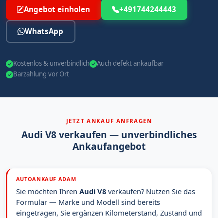
Angebot einholen
+491744244443
WhatsApp
Kostenlos & unverbindlich
Auch defekt ankaufbar
Barzahlung vor Ort
JETZT ANKAUF ANFRAGEN
Audi V8 verkaufen — unverbindliches
Ankaufangebot
AUTOANKAUF ADAM
Sie möchten Ihren
Audi V8
verkaufen? Nutzen Sie das
Formular — Marke und Modell sind bereits
eingetragen, Sie ergänzen Kilometerstand, Zustand und