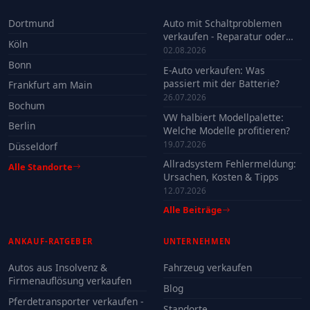
Dortmund
Auto mit Schaltproblemen
verkaufen - Reparatur oder
Köln
Verkauf?
02.08.2026
Bonn
E-Auto verkaufen: Was
passiert mit der Batterie?
Frankfurt am Main
26.07.2026
Bochum
VW halbiert Modellpalette:
Berlin
Welche Modelle profitieren?
19.07.2026
Düsseldorf
Allradsystem Fehlermeldung:
Alle Standorte
Ursachen, Kosten & Tipps
12.07.2026
Alle Beiträge
ANKAUF-RATGEBER
UNTERNEHMEN
Autos aus Insolvenz &
Fahrzeug verkaufen
Firmenauflösung verkaufen
Blog
Pferdetransporter verkaufen -
Standorte