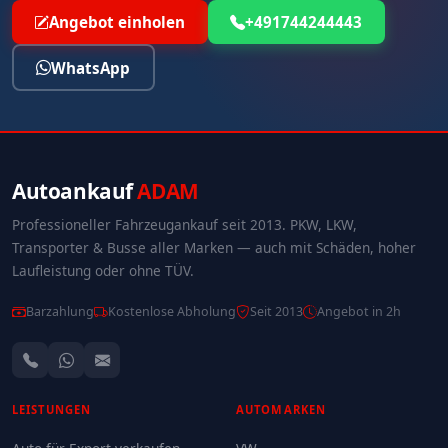
Angebot einholen
+491744244443
WhatsApp
Autoankauf
ADAM
Professioneller Fahrzeugankauf seit 2013. PKW, LKW,
Transporter & Busse aller Marken — auch mit Schäden, hoher
Laufleistung oder ohne TÜV.
Barzahlung
Kostenlose Abholung
Seit 2013
Angebot in 2h
LEISTUNGEN
AUTOMARKEN