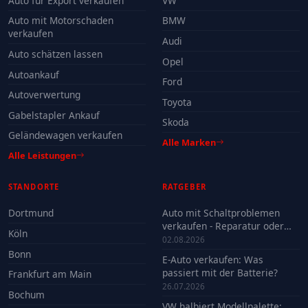
Auto für Export verkaufen
VW
Auto mit Motorschaden
BMW
verkaufen
Audi
Auto schätzen lassen
Opel
Autoankauf
Ford
Autoverwertung
Toyota
Gabelstapler Ankauf
Skoda
Geländewagen verkaufen
Alle Marken
Alle Leistungen
STANDORTE
RATGEBER
Dortmund
Auto mit Schaltproblemen
verkaufen - Reparatur oder
Köln
Verkauf?
02.08.2026
Bonn
E-Auto verkaufen: Was
passiert mit der Batterie?
Frankfurt am Main
26.07.2026
Bochum
VW halbiert Modellpalette: