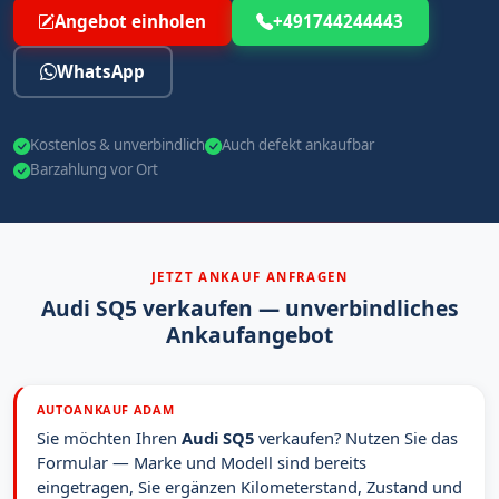
Angebot einholen
+491744244443
WhatsApp
Kostenlos & unverbindlich
Auch defekt ankaufbar
Barzahlung vor Ort
JETZT ANKAUF ANFRAGEN
Audi SQ5 verkaufen — unverbindliches
Ankaufangebot
AUTOANKAUF ADAM
Sie möchten Ihren
Audi SQ5
verkaufen? Nutzen Sie das
Formular — Marke und Modell sind bereits
eingetragen, Sie ergänzen Kilometerstand, Zustand und