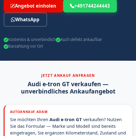
Angebot einholen
+491744244443
WhatsApp
Kostenlos & unverbindlich
Auch defekt ankaufbar
Barzahlung vor Ort
JETZT ANKAUF ANFRAGEN
Audi e-tron GT verkaufen —
unverbindliches Ankaufangebot
AUTOANKAUF ADAM
Sie möchten Ihren
Audi e-tron GT
verkaufen? Nutzen
Sie das Formular — Marke und Modell sind bereits
eingetragen, Sie ergänzen Kilometerstand, Zustand und