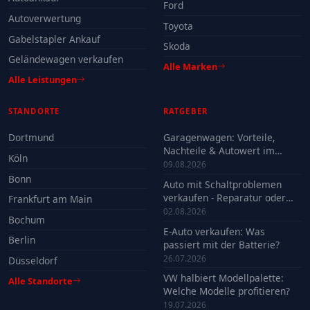
Ford
Autoverwertung
Toyota
Gabelstapler Ankauf
Skoda
Geländewagen verkaufen
Alle Marken
Alle Leistungen
STANDORTE
RATGEBER
Dortmund
Garagenwagen: Vorteile,
Nachteile & Autowert im
Köln
Check
09.08.2026
Bonn
Auto mit Schaltproblemen
verkaufen - Reparatur oder
Frankfurt am Main
Verkauf?
02.08.2026
Bochum
E-Auto verkaufen: Was
Berlin
passiert mit der Batterie?
26.07.2026
Düsseldorf
VW halbiert Modellpalette:
Alle Standorte
Welche Modelle profitieren?
19.07.2026